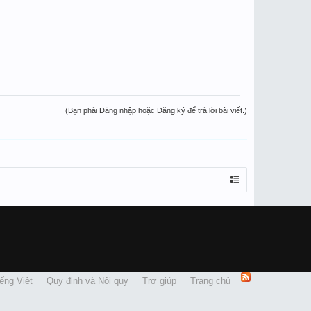
(Bạn phải Đăng nhập hoặc Đăng ký để trả lời bài viết.)
ếng Việt
Quy định và Nội quy
Trợ giúp
Trang chủ