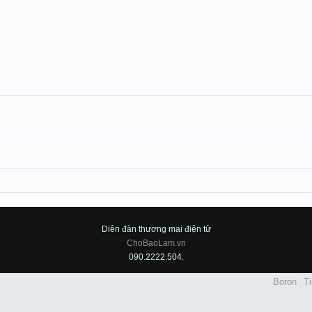
Diên đàn thương mại điện tử
ChoBaoLam.vn
090.2222.504.
Boron
Ti