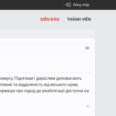
Đăng nhập
DIỄN ĐÀN
THÀNH VIÊN
примусу. Підліткам і дорослим допомагають
покою та віддаленість від міського шуму
мація про підхід до реабілітації доступна на
#1