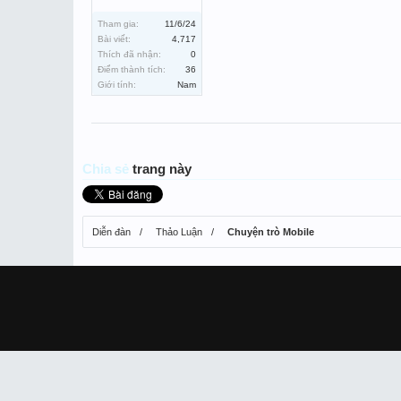
Tham gia:
11/6/24
Bài viết:
4,717
Thích đã nhận:
0
Điểm thành tích:
36
Giới tính:
Nam
Chia sẻ
trang này
Diễn đàn
Thảo Luận
Chuyện trò Mobile