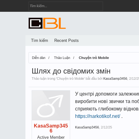
Tìm kiếm
Recent Posts
Diễn đàn
Thảo Luận
Chuyện trò Mobile
Шлях до свідомих змін
Thảo luận trong '
Chuyện trò Mobile
' bắt đầu bởi
KasaSamp3456
,
2/12/2
У центрі допомоги залежним
виробити нові звички та по
сприяють глибокому відновл
https://narkotikof.net/
.
KasaSamp345
KasaSamp3456
,
2/12/25
6
Active Member