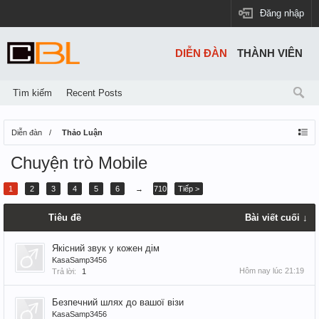
Đăng nhập
DIỄN ĐÀN
THÀNH VIÊN
Tìm kiếm
Recent Posts
Diễn đàn
Thảo Luận
Chuyện trò Mobile
1
2
3
4
5
6
→
710
Tiếp >
Tiêu đề
Bài viết cuối ↓
Якісний звук у кожен дім
KasaSamp3456
Hôm nay lúc 21:19
Trả lời:
1
Безпечний шлях до вашої візи
KasaSamp3456