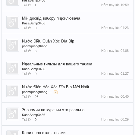
KasaSamp3456
Hôm nay lúc 10:59
Trả lời:
1
Мій досвід вибору підсилювача
KasaSamp3456
Hôm nay lúc 04:23
Trả lời:
0
Nước Điều Quân Xóc Đĩa Bịp
phamquangthang
Hôm nay lúc 04:08
Trả lời:
3
Идеальные гильзы для вашего табака
KasaSamp3456
Hôm nay lúc 01:27
Trả lời:
0
Nước Điện Hóa Xóc Đĩa Bịp Mới Nhất
phamquangthang
...
2
Hôm nay lúc 00:40
Trả lời:
26
Экономия на курении это реально
KasaSamp3456
Hôm nay lúc 00:29
Trả lời:
0
Коли план стає стінами