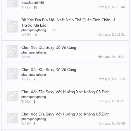
KasaSamp3456
Hôm qua, lúc 19:40
Trả lời:
18
Đồ Xóc Đĩa Bịp Mới Nhất Nhìn Thế Quân Tính Chẵn Lẻ
Trước Khi Lắc
phamquangthang
...
2
Hôm qua, lúc 16:51
Trả lời:
23
Chơi Xóc Đĩa Sexy Dễ Vô Cùng
phamquangthang
Hôm qua, lúc 15:11
Trả lời:
9
Chơi Xóc Đĩa Sexy Dễ Vô Cùng
phamquangthang
Hôm qua, lúc 13:59
Trả lời:
9
Chơi Xóc Đĩa Sexy Với Hướng Xóc Không Cố Định
phamquangthang
Hôm qua, lúc 08:21
Trả lời:
3
Chơi Xóc Đĩa Sexy Với Hướng Xóc Không Cố Định
phamquangthang
Hôm qua, lúc 08:06
Trả lời:
3