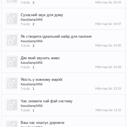
Hôm nay lúc 20:10
Trả lời:
2
Сучасний звук для дому
KasaSamp3456
Hôm nay lúc 16:47
Trả lời:
2
Як створити ідеальний набір для паління
KasaSamp3456
Hôm nay lúc 14:30
Trả lời:
2
Дім який звучить живо
KasaSamp3456
Hôm nay lúc 14:29
Trả lời:
1
Якість у кожному виробі
KasaSamp3456
Hôm nay lúc 13:19
Trả lời:
1
Час оновити хай фай систему
KasaSamp3456
Hôm nay lúc 12:11
Trả lời:
1
Ваш час коштує дорожче