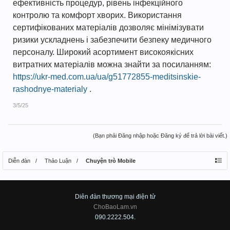
ефективність процедур, рівень інфекційного
контролю та комфорт хворих. Використання
сертифікованих матеріалів дозволяє мінімізувати
ризики ускладнень і забезпечити безпеку медичного
персоналу. Широкий асортимент високоякісних
витратних матеріалів можна знайти за посиланням:
https://ukr-med.com.ua/ua/g51772855-meditsinskie-
rashodnye-materialy
.
3/5/25
(Bạn phải Đăng nhập hoặc Đăng ký để trả lời bài viết.)
Diễn đàn
Thảo Luận
Chuyện trò Mobile
Diên đàn thương mại điện tử
ChoBaoLam.vn
090.2222.504.