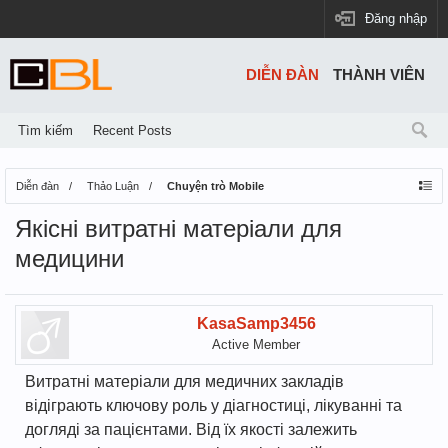
Đăng nhập
DIỄN ĐÀN
THÀNH VIÊN
Tìm kiếm
Recent Posts
Diễn đàn
Thảo Luận
Chuyện trò Mobile
Якісні витратні матеріали для
медицини
KasaSamp3456
Active Member
Витратні матеріали для медичних закладів
відіграють ключову роль у діагностиці, лікуванні та
догляді за пацієнтами. Від їх якості залежить