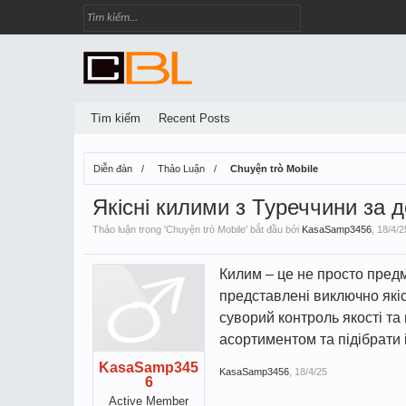
Tìm kiếm
Recent Posts
Diễn đàn
Thảo Luận
Chuyện trò Mobile
Якісні килими з Туреччини за 
Thảo luận trong '
Chuyện trò Mobile
' bắt đầu bởi
KasaSamp3456
,
18/4/2
Килим – це не просто предм
представлені виключно якіс
суворий контроль якості т
асортиментом та підібрати 
KasaSamp345
KasaSamp3456
,
18/4/25
6
Active Member