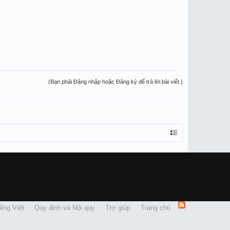
(Bạn phải Đăng nhập hoặc Đăng ký để trả lời bài viết.)
ếng Việt
Quy định và Nội quy
Trợ giúp
Trang chủ