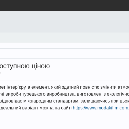
доступною ціною
5
.
ет інтер’єру, а елемент, який здатний повністю змінити атмо
ні вироби турецького виробництва, виготовлені з екологічн
а відповідає міжнародним стандартам, залишаючись при цьо
ідеальний варіант можна на сайті
https://www.modakilim.com.