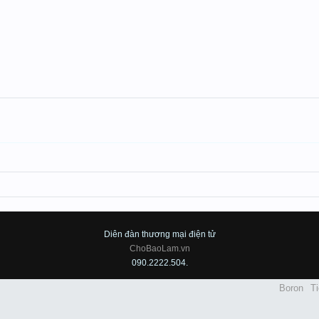
Diên đàn thương mại điện tử
ChoBaoLam.vn
090.2222.504.
Boron
Ti