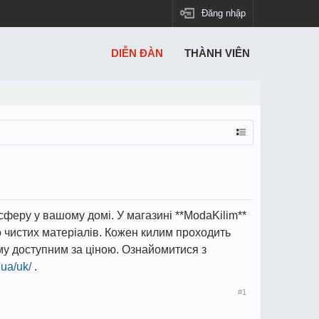
Đăng nhập
DIỄN ĐÀN
THÀNH VIÊN
сферу у вашому домі. У магазині **ModaKilim**
о чистих матеріалів. Кожен килим проходить
му доступним за ціною. Ознайомитися з
ua/uk/
.
#1