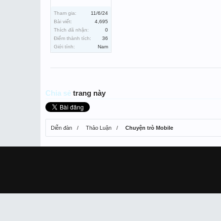
Tham gia:
11/6/24
Bài viết:
4,695
Thích đã nhận:
0
Điểm thành tích:
36
Giới tính:
Nam
Chia sẻ
trang này
Diễn đàn
Thảo Luận
Chuyện trò Mobile