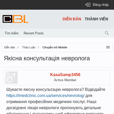
Đăng nhập
DIỄN ĐÀN
THÀNH VIÊN
Tìm kiếm
Recent Posts
Diễn đàn
Thảo Luận
Chuyện trò Mobile
Якісна консультація невролога
KasaSamp3456
Active Member
Шукаєте якісну консультацію невролога? Відвідайте
https://imedclinic.com.ua/services/nevrolog/
для
отримання професійних медичних послуг. Наші
досвідчені лікарі-неврологи пропонують детальне
обстеження і діагностику, щоб ефективно вирішити