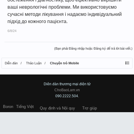
ваші неврологічні проблеми. Ми використовуємо
сучасні методи лікування і надаємо індивідуальний
підхід до кожного пацієнта.
6/8/24
(Bạn phải Đăng nhập hoặc Đăng ký để trả lời bài viết.)
Diễn đàn
Thảo Luận
Chuyện trò Mobile
Diên đàn thương mại điện tử
ChoBaoLam.vn
090.2222.504.
Boron
Tiếng Việt
Quy định và Nội quy
Trợ giúp