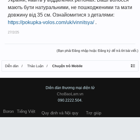
мають бути натуральними, не пошкодженими та мати
довжину від 35 см. Ознайомитися з деталями:
https://pokupka-volos.com/uk/vinnitsya/
.
27/2/25
(Bạn phải Đăng nhập hoặc Đăng ký để trả lời bài viết.)
Diễn đàn
Thảo Luận
Chuyện trò Mobile
Diên đàn thương mại điện tử
ChoBaoLam.vn
090.2222.504.
Boron
Tiếng Việt
Quy định và Nội quy
Trợ giúp