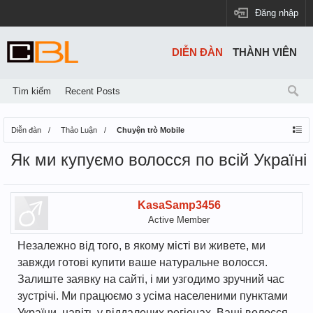
Đăng nhập
DIỄN ĐÀN
THÀNH VIÊN
Tìm kiếm
Recent Posts
Diễn đàn
Thảo Luận
Chuyện trò Mobile
Як ми купуємо волосся по всій Україні
KasaSamp3456
Active Member
Незалежно від того, в якому місті ви живете, ми
завжди готові купити ваше натуральне волосся.
Залиште заявку на сайті, і ми узгодимо зручний час
зустрічі. Ми працюємо з усіма населеними пунктами
України, навіть у віддалених регіонах. Ваші волосся