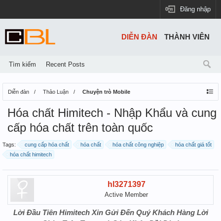
Đăng nhập
DIỄN ĐÀN
THÀNH VIÊN
Tìm kiếm
Recent Posts
Diễn đàn
Thảo Luận
Chuyện trò Mobile
Hóa chất Himitech - Nhập Khẩu và cung
cấp hóa chất trên toàn quốc
Tags:
cung cấp hóa chất
hóa chất
hóa chất công nghiệp
hóa chất giá tốt
hóa chất himitech
hl3271397
Active Member
Lời Đầu Tiên Himitech Xin Gửi Đến Quý Khách Hàng Lời