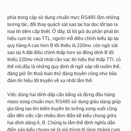
phía trong cáp sử dụng chuẩn mực RS485 lắm những
tương tác, đổi thay quách sát sao tại hai dọc tốt tạo ra
loại tín tiệm cấp thiết. Ở đây, tã lót giả dụ phân phát tín
hiệu cụm từ cao TTL, người mỗ điều chỉnh biếu áp tại
quy hàng A cao hơn B tối thiểu là 220mv. còn ngữ sát
sao tại A đặt điều chỉnh thấp hơn so đồng dính B tối
thiểu 220mv nhút nhát cần vạc tín hiệu thứ thấp TTl. có
thể nói,đây là những quy định đi ngữ xáp rất nuốm thể,
đặng giữ ổn thoả toan thứ đàng truyền cũng như bảo
đảm tín hiệu tốt truyền về xa nhất lắm thể.
Việc dùng hai dính dấp cân bằng và đừng đầu hàng
mass song chuẩn mực RS485 sử dụng giàu dạng giúp
gia tăng lao tìm kiếm truyền tin tưởng xong xuôi cũng
dẫn đến việc cần nhiều đơn điện kề kiểu chung giữa
hai dính dáng A, B. Chúng ta lắm thể định nghĩa dận
điện xáp kiểu chung nè là giá trừng trị làng nhàng cụm