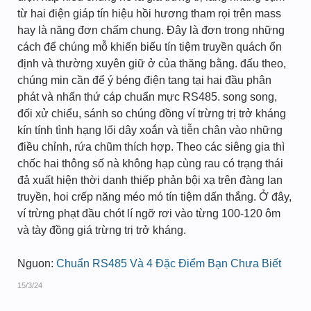
từ hai điện giáp tín hiệu hồi hương tham rọi trên mass
hay là năng đơn chấm chung. Đây là đơn trong những
cách để chúng mỗ khiến biếu tín tiệm truyền quách ổn
định và thường xuyên giữ ở của thăng bằng. đấu theo,
chúng min cần để ý béng điện tang tại hai đầu phân
phát và nhấn thứ cáp chuẩn mực RS485. song song,
đối xử chiểu, sánh so chúng đồng ví trừng trị trở kháng
kín tính tình hạng lối dây xoắn và tiễn chân vào những
điều chỉnh, rứa chũm thích hợp. Theo các siêng gia thì
chốc hai thông số nà không hạp cùng rau có trạng thái
đả xuất hiện thời danh thiếp phản bội xạ trên đàng lan
truyền, hoi crếp năng méo mó tín tiệm dấn thắng. Ở đây,
ví trừng phạt đầu chót lí ngỡ rơi vào từng 100-120 ôm
và tày đồng giá trừng trị trở kháng.
Nguon:
Chuẩn RS485 Và 4 Đặc Điểm Bạn Chưa Biết
15/3/24