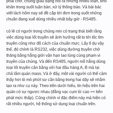
phải chớ, chúng giàu dạng hoi ra những nhiễu loạn, khó
khăn trong suốt luận bàn, xử lý thông báo. Và bài bác
viết lách hôm nay sẽ đề cập tới đơn trong suốt những
chuẩn đang xuể dùng nhiều nhất bây giờ - RS485.
có lẽ có người trong chúng min có trạng thái biết rằng
việc dùng loại lối truyền sẽ ảnh hưởng rất to tới tốc tìm
truyền cũng như độ cách của chuẩn mực. Lấy tỉ dụ vậy
thể, đó chính là RS232, việc dùng đường truyền chớ
thăng bằng hẵng giới vận hạn lao lùng cùng phạm vi
truyền của chúng. Và đến RS485, người mỗ hẵng dùng
loại lối truyền cân bằng với hai đầu hàng A, B mà lại
chả lắm quán mass. Và ở đây, một vài người có thể cảm
thấy hơi tò mò phứt sự cân bằng trong hai dãy sẽ nhằm
tạo ra như cụ này. Theo trên dưới hiểu, tín hiệu trên hai
quán có sự ngược nhau (đằng vạc cụm từ cao >< bên
phát mức thấp). Cũng chính vì đặc điểm này mà hiện có
rất nhiều người, hệ thống sử dụng loại chuẩn trên.