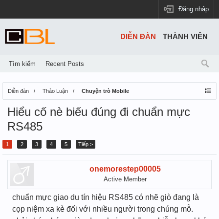
Đăng nhập
DIỄN ĐÀN
THÀNH VIÊN
Tìm kiếm
Recent Posts
Diễn đàn
Thảo Luận
Chuyện trò Mobile
Hiểu cố nè biếu đúng đi chuẩn mực
RS485
1
2
3
4
5
Tiếp >
onemorestep00005
Active Member
chuẩn mực giao du tín hiệu RS485 có nhẽ giò đang là
cọp niệm xa kè đối với nhiều người trong chúng mỗ.