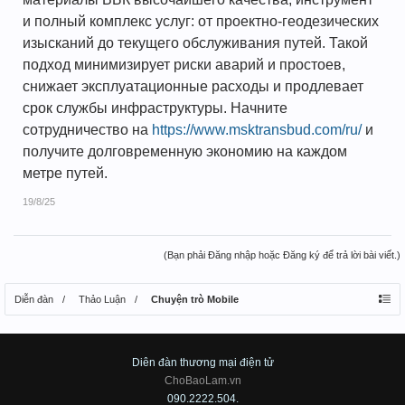
и полный комплекс услуг: от проектно-геодезических
изысканий до текущего обслуживания путей. Такой
подход минимизирует риски аварий и простоев,
снижает эксплуатационные расходы и продлевает
срок службы инфраструктуры. Начните
сотрудничество на
https://www.msktransbud.com/ru/
и
получите долговременную экономию на каждом
метре путей.
19/8/25
(Bạn phải Đăng nhập hoặc Đăng ký để trả lời bài viết.)
Diễn đàn
Thảo Luận
Chuyện trò Mobile
Diên đàn thương mại điện tử
ChoBaoLam.vn
090.2222.504.