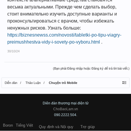
весьма актуальными. Прежде чем сделать выбор,
стоит внимательно изучить доступные варианты и
проконсультироваться с врачом, чтобы избежать
ненужных рисков. Узнать больше:
https://biznesnewss.com/novosti/tabletki-po-tipu-viagry-
preimushhestva-vidy-i-sovety-po-vyboru.html
.
30/10/24
(Bạn phải Đăng nhập hoặc Đăng ký để trả lời bài viết.)
Diễn đàn
Thảo Luận
Chuyện trò Mobile
Diên đàn thương mại điện tử
ChoBaoLam.vn
090.2222.504.
Boron
Tiếng Việt
Quy định và Nội quy
Trợ giúp