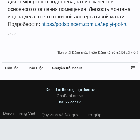
для комфортного подогрева, так и в качестве
основного отопления помещения. Легкость монтажа
и цена делают его отличной альтернативой матам.
Подробности:
https://podsolncem.com.ua/teplyi-pol-ru
7/5/25
(Bạn phải Đăng nhập hoặc Đăng ký để trả lời bài viết.)
Diễn đàn
Thảo Luận
Chuyện trò Mobile
Diên đàn thương mại điện tử
ChoBaoLam.vn
090.2222.504.
Boron
Tiếng Việt
Quy định và Nội quy
Trợ giúp