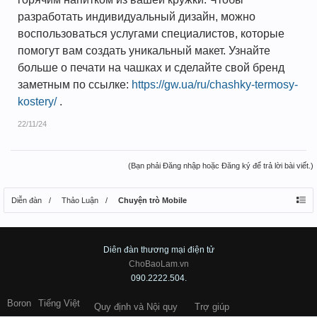
разработать индивидуальный дизайн, можно
воспользоваться услугами специалистов, которые
помогут вам создать уникальный макет. Узнайте
больше о печати на чашках и сделайте свой бренд
заметным по ссылке:
https://gw.ua/ru/chashky-termosy-
kostery/
.
22/11/24
(Bạn phải Đăng nhập hoặc Đăng ký để trả lời bài viết.)
Diễn đàn
Thảo Luận
Chuyện trò Mobile
Diên đàn thương mại điện tử
ChoBaoLam.vn
090.2222.504.
Boron
Tiếng Việt
Quy định và Nội quy
Trợ giúp