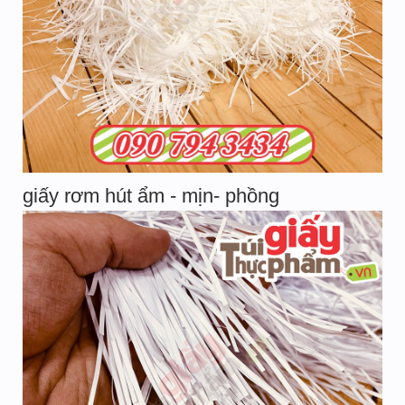
giấy rơm hút ẩm - mịn- phồng