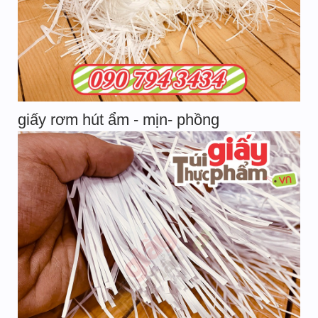
giấy rơm hút ẩm - mịn- phồng