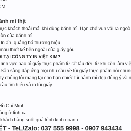
HCM
nh mì thịt
thực khách thoải mái khi dùng bánh mì. Hạn chế vun vãi ra ngoài
iòn của bánh mì.
In ấn- quảng bá thương hiệu
ẫu thiết kế bên ngoài của giấy gói.
I TẠI CÔNG TY IN VIỆT KIM?
ĩnh vực bao bì giấy thực phẩm từ rất lâu đời, từ khi còn làm vi
Sẵn sàng đáp ứng mọi nhu cầu về túi giấy thực phẩm nói chung 
 chúng tôi mang lại cho bạn chiếc túi bánh mì đẹp đúng ý và n
cầu tìm hiểu và in túi giấy
 Hồ Chí Minh
àng ở tỉnh xa
 khách hàng suốt quá trình kinh doanh
T - TeL/Zalo: 037 555 9998 - 0907 943434