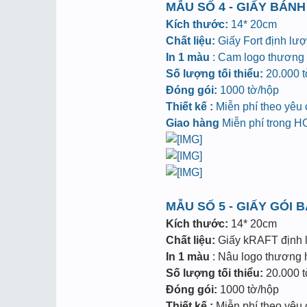
MẪU SỐ 4 - GIẤY BÁNH
Kích thước:
14* 20cm
Chất liệu:
Giấy Fort định lư
In 1 màu
: Cam logo thương h
Số lượng tối thiểu:
20.000 tờ
Đóng gói:
1000 tờ/hộp
Thiết kế :
Miễn phí theo yêu
Giao hàng
Miễn phí trong 
MẪU SỐ 5 - GIẤY GÓI 
Kích thước:
14* 20cm
Chất liệu:
Giấy kRAFT định
In 1 màu
: Nâu logo thương hi
Số lượng tối thiểu:
20.000 tờ
Đóng gói:
1000 tờ/hộp
Thiết kế :
Miễn phí theo yêu