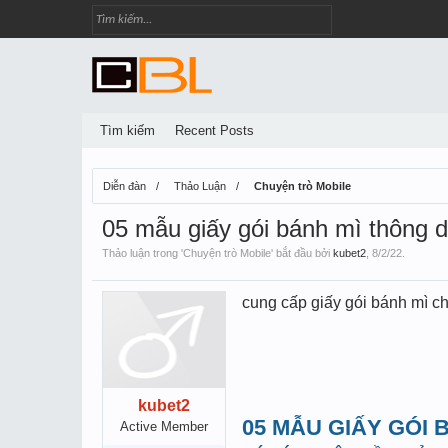
Tìm kiếm
Recent Posts
Diễn đàn
Thảo Luận
Chuyện trò Mobile
05 mẫu giấy gói bánh mì thông 
Thảo luận trong '
Chuyện trò Mobile
' bắt đầu bởi
kubet2
,
8/2/22
.
cung cấp giấy gói bánh mì ch
kubet2
05 MẪU GIẤY GÓI
Active Member