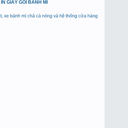
N GIẤY GÓI BÁNH MÌ
hịt, xe bánh mì chả cá nóng và hệ thống cửa hàng