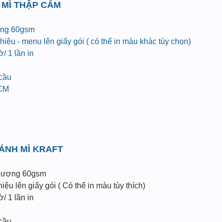
 MÌ THẬP CẨM
ợng 60gsm
iệu - menu lên giấy gói ( có thể in màu khác tùy chọn)
/ 1 lần in
 cầu
HCM
BÁNH MÌ KRAFT
 lượng 60gsm
ệu lên giấy gói ( Có thể in màu tùy thích)
/ 1 lần in
 cầu