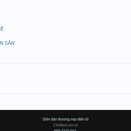
RẼ
ÁN SÃN
Diên đàn thương mại điện tử
ChoBaoLam.vn