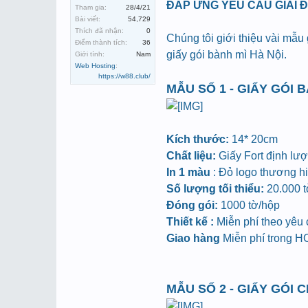
ĐÁP ỨNG YÊU CẦU GIẢI 
Tham gia:
28/4/21
Bài viết:
54,729
Thích đã nhận:
0
Chúng tôi giới thiệu vài mẫu
Điểm thành tích:
36
giấy gói bành mì Hà Nội.
Giới tính:
Nam
Web Hosting
:
https://w88.club/
MẪU SỐ 1 - GIẤY GÓI 
Kích thước:
14* 20cm
Chất liệu:
Giấy Fort định lư
In 1 màu
: Đỏ logo thương hiệ
Số lượng tối thiểu:
20.000 tờ
Đóng gói:
1000 tờ/hộp
Thiết kế :
Miễn phí theo yêu
Giao hàng
Miễn phí trong 
MẪU SỐ 2 - GIẤY GÓI 