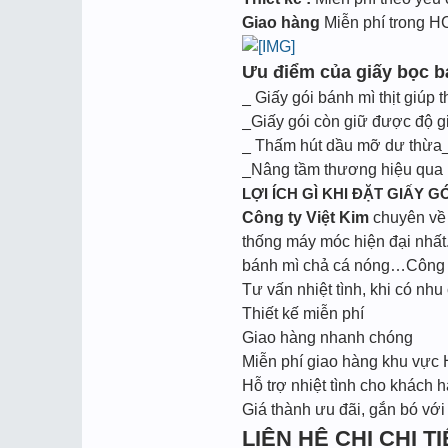
Giao hàng
Miễn phí trong 
Ưu điểm của giấy bọc bá
_ Giấy gói bánh mì thịt giúp 
_Giấy gói còn giữ được độ g
_ Thấm hút dầu mỡ dư thừa_
_Nâng tầm thương hiệu qua m
LỢI ÍCH GÌ KHI ĐẶT GIẤY GÓ
Công ty Việt Kim
chuyên về l
thống máy móc hiện đại nhất.
bánh mì chả cá nóng…Công ty
Tư vấn nhiệt tình, khi có nhu 
Thiết kế miễn phí
Giao hàng nhanh chóng
Miễn phí giao hàng khu vực
Hỗ trợ nhiệt tình cho khách h
Giá thành ưu đãi, gắn bó với
LIÊN HỆ CHI CHI TIẾ