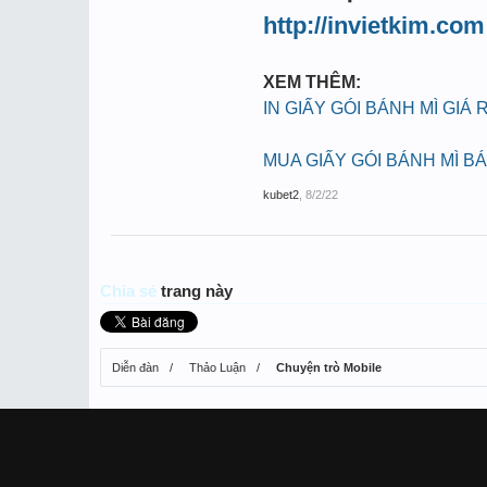
http://invietkim.com
XEM THÊM:
IN GIẤY GÓI BÁNH MÌ GIÁ 
MUA GIẤY GÓI BÁNH MÌ B
kubet2
,
8/2/22
Chia sẻ
trang này
Diễn đàn
Thảo Luận
Chuyện trò Mobile