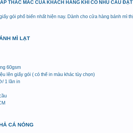
ĐÁP THẮC MẮC CỦA KHÁCH HÀNG KHI CÓ NHU CẦU ĐẶT I
 giấy gói phổ biến nhất hiện nay. Dành cho cửa hàng bánh mì t
BÁNH MÌ LẠT
ợng 60gsm
u lên giấy gói ( có thể in màu khác tùy chọn)
/ 1 lần in
 cầu
HCM
CHẢ CÁ NÓNG