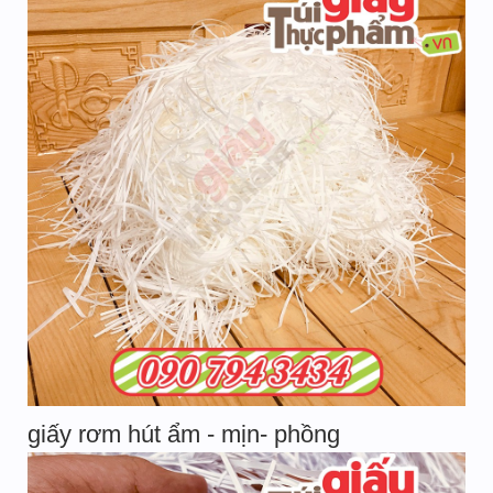
giấy rơm hút ẩm - mịn- phồng