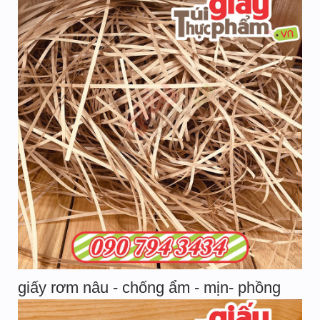
giấy rơm nâu - chống ẩm - mịn- phồng