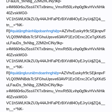
LFauDs_9xNbg_22Ml2nClNy9kp-
x4M660r6oJ5ssIi7XTx8nimu_VmxRt50Lvihp0g9kvHVxNHik
40ZvskMG0-
VC1hSiWLK0kZU3y44AJHFaPErBXVd84OyEJryUdjZQ&__
tn__=*NK-
R]
#quàtặngthànhlậpdoanhnghiệp
=AZVhvEuskyfr9cSEjknpvF
VLQ09WNBdsTcSFGhuUpsve63AVP1EzOErxc2CeTgXKdS
uLFauDs_9xNbg_22Ml2nClNy9kp-
x4M660r6oJ5ssIi7XTx8nimu_VmxRt50Lvihp0g9kvHVxNHik
40ZvskMG0-
VC1hSiWLK0kZU3y44AJHFaPErBXVd84OyEJryUdjZQ&__
tn__=*NK-
R]
#quàtặnglưuniệmdoanhnghiệp
=AZVhvEuskyfr9cSEjknpvF
VLQ09WNBdsTcSFGhuUpsve63AVP1EzOErxc2CeTgXKdS
uLFauDs_9xNbg_22Ml2nClNy9kp-
x4M660r6oJ5ssIi7XTx8nimu_VmxRt50Lvihp0g9kvHVxNHik
40ZvskMG0-
VC1hSiWLK0kZU3y44AJHFaPErBXVd84OyEJryUdjZQ&__
tn__=*NK-