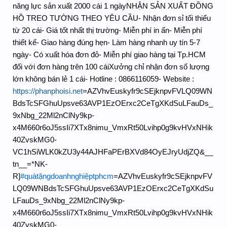
năng lực sản xuất 2000 cái 1 ngày
NHẬN SẢN XUẤT ĐỒNG
HỒ TREO TƯỜNG THEO YÊU CẦU
- Nhận đơn sỉ tối thiểu
từ 20 cái
- Giá tốt nhất thị trường
- Miễn phí in ấn
- Miễn phí
thiết kế
- Giao hàng đúng hẹn
- Làm hàng nhanh uy tín 5-7
ngày
- Có xuất hóa đơn đỏ
- Miễn phí giao hàng tại Tp.HCM
đối với đơn hàng trên 100 cái
Xưởng chỉ nhận đơn số lượng
lớn không bán lẻ 1 cái
- Hotline : 0866116059
- Website :
https://phanphoisi.net
=AZVhvEuskyfr9cSEjknpvFVLQ09WN
BdsTcSFGhuUpsve63AVP1EzOErxc2CeTgXKdSuLFauDs_
9xNbg_22Ml2nClNy9kp-
x4M660r6oJ5ssIi7XTx8nimu_VmxRt50Lvihp0g9kvHVxNHik
40ZvskMG0-
VC1hSiWLK0kZU3y44AJHFaPErBXVd84OyEJryUdjZQ&__
tn__=*NK-
R]
#quàtặngdoanhnghiệptphcm
=AZVhvEuskyfr9cSEjknpvFV
LQ09WNBdsTcSFGhuUpsve63AVP1EzOErxc2CeTgXKdSu
LFauDs_9xNbg_22Ml2nClNy9kp-
x4M660r6oJ5ssIi7XTx8nimu_VmxRt50Lvihp0g9kvHVxNHik
40ZvskMG0-