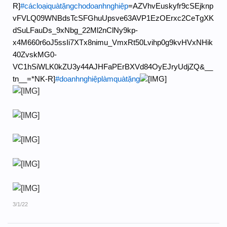
R]
#cácloạiquàtặngchodoanhnghiệp
=AZVhvEuskyfr9cSEjknp
vFVLQ09WNBdsTcSFGhuUpsve63AVP1EzOErxc2CeTgXK
dSuLFauDs_9xNbg_22Ml2nClNy9kp-
x4M660r6oJ5ssIi7XTx8nimu_VmxRt50Lvihp0g9kvHVxNHik
40ZvskMG0-
VC1hSiWLK0kZU3y44AJHFaPErBXVd84OyEJryUdjZQ&__
tn__=*NK-R]
#doanhnghiệplàmquàtặng
3/1/22