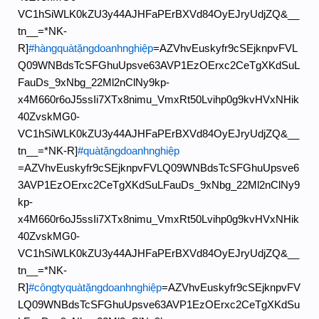
VC1hSiWLK0kZU3y44AJHFaPErBXVd84OyEJryUdjZQ&__
tn__=*NK-
R]
#hàngquàtặngdoanhnghiệp
=AZVhvEuskyfr9cSEjknpvFVL
Q09WNBdsTcSFGhuUpsve63AVP1EzOErxc2CeTgXKdSuL
FauDs_9xNbg_22Ml2nClNy9kp-
x4M660r6oJ5ssIi7XTx8nimu_VmxRt50Lvihp0g9kvHVxNHik
40ZvskMG0-
VC1hSiWLK0kZU3y44AJHFaPErBXVd84OyEJryUdjZQ&__
tn__=*NK-R]
#quàtặngdoanhnghiệp
=AZVhvEuskyfr9cSEjknpvFVLQ09WNBdsTcSFGhuUpsve6
3AVP1EzOErxc2CeTgXKdSuLFauDs_9xNbg_22Ml2nClNy9
kp-
x4M660r6oJ5ssIi7XTx8nimu_VmxRt50Lvihp0g9kvHVxNHik
40ZvskMG0-
VC1hSiWLK0kZU3y44AJHFaPErBXVd84OyEJryUdjZQ&__
tn__=*NK-
R]
#côngtyquàtặngdoanhnghiệp
=AZVhvEuskyfr9cSEjknpvFV
LQ09WNBdsTcSFGhuUpsve63AVP1EzOErxc2CeTgXKdSu