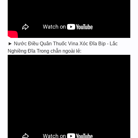
► Nước Điều Quân Thuốc Vina Xóc Đĩa Bịp - Lắc
Nghiềng Đĩa Trong chẵn ngoài lẻ: