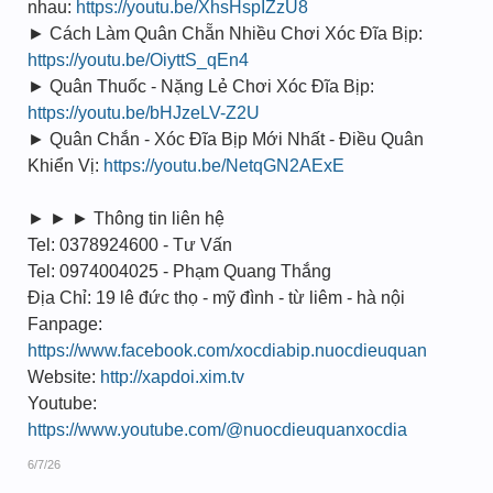
nhau:
https://youtu.be/XhsHspIZzU8
► Cách Làm Quân Chẵn Nhiều Chơi Xóc Đĩa Bịp:
https://youtu.be/OiyttS_qEn4
► Quân Thuốc - Nặng Lẻ Chơi Xóc Đĩa Bịp:
https://youtu.be/bHJzeLV-Z2U
► Quân Chắn - Xóc Đĩa Bịp Mới Nhất - Điều Quân
Khiển Vị:
https://youtu.be/NetqGN2AExE
► ► ► Thông tin liên hệ
Tel: 0378924600 - Tư Vấn
Tel: 0974004025 - Phạm Quang Thắng
Địa Chỉ: 19 lê đức thọ - mỹ đình - từ liêm - hà nội
Fanpage:
https://www.facebook.com/xocdiabip.nuocdieuquan
Website:
http://xapdoi.xim.tv
Youtube:
https://www.youtube.com/@nuocdieuquanxocdia
6/7/26