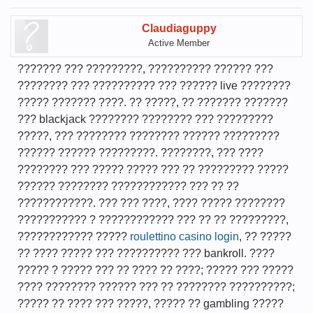
Claudiaguppy
Active Member
??????? ??? ?????????, ?????????? ?????? ???
???????? ??? ?????????? ??? ?????? live ????????
????? ??????? ????. ?? ?????, ?? ??????? ???????
??? blackjack ???????? ???????? ??? ?????????
?????, ??? ???????? ???????? ?????? ?????????
?????? ?????? ?????????. ????????, ??? ????
???????? ??? ????? ????? ??? ?? ????????? ?????
?????? ???????? ???????????? ??? ?? ??
????????????. ??? ??? ????, ???? ????? ????????
??????????? ? ???????????? ??? ?? ?? ?????????,
???????????? ?????
roulettino casino login
, ?? ?????
?? ???? ????? ??? ?????????? ??? bankroll. ????
????? ? ????? ??? ?? ???? ?? ????; ????? ??? ?????
???? ???????? ?????? ??? ?? ???????? ??????????;
????? ?? ???? ??? ?????, ????? ?? gambling ?????