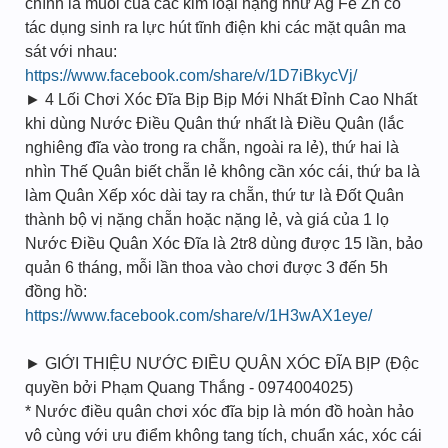
chính là muối của các kim loại nặng như Ag Fe Zn có
tác dụng sinh ra lực hút tĩnh điện khi các mặt quân ma
sát với nhau:
https://www.facebook.com/share/v/1D7iBkycVj/
► 4 Lối Chơi Xóc Đĩa Bịp Bịp Mới Nhất Đỉnh Cao Nhất
khi dùng Nước Điều Quân thứ nhất là Điều Quân (lắc
nghiêng đĩa vào trong ra chẵn, ngoài ra lẻ), thứ hai là
nhìn Thế Quân biết chẵn lẻ không cần xóc cái, thứ ba là
làm Quân Xếp xóc dài tay ra chẵn, thứ tư là Đốt Quân
thành bộ vị nặng chẵn hoặc nặng lẻ, và giá của 1 lọ
Nước Điều Quân Xóc Đĩa là 2tr8 dùng được 15 lần, bảo
quản 6 tháng, mỗi lần thoa vào chơi được 3 đến 5h
đồng hồ:
https://www.facebook.com/share/v/1H3wAX1eye/
► GIỚI THIỆU NƯỚC ĐIỀU QUÂN XÓC ĐĨA BỊP (Độc
quyền bởi Phạm Quang Thắng - 0974004025)
* Nước điều quân chơi xóc đĩa bịp là món đồ hoàn hảo
vô cùng với ưu điểm không tang tích, chuẩn xác, xóc cái