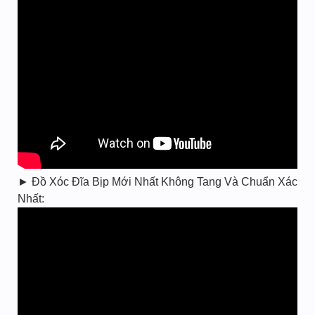
► Đồ Xóc Đĩa Bịp Mới Nhất Không Tang Và Chuẩn Xác
Nhất: