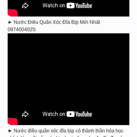
► Nước Điều Quân Xóc Đĩa Bịp Mới Nhất
0974004025:
► Nước điều quân xóc đĩa bịp có thành thần hóa học