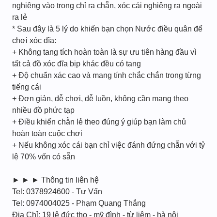
nghiêng vào trong chỉ ra chẵn, xóc cái nghiêng ra ngoài
ra lẻ
* Sau đây là 5 lý do khiến bạn chọn Nước điều quân để
chơi xóc đĩa:
+ Không tang tích hoàn toàn là sự ưu tiên hàng đầu vì
tất cả đồ xóc đĩa bịp khác đều có tang
+ Độ chuẩn xác cao và mang tính chắc chắn trong từng
tiếng cái
+ Đơn giản, dễ chơi, dễ luồn, không cần mang theo
nhiều đồ phức tạp
+ Điều khiển chẵn lẻ theo đúng ý giúp bạn làm chủ
hoàn toàn cuộc chơi
+ Nếu không xóc cái bạn chỉ việc đánh đứng chẵn với tỷ
lệ 70% vốn có sẵn
► ► ► Thông tin liên hệ
Tel: 0378924600 - Tư Vấn
Tel: 0974004025 - Phạm Quang Thắng
Địa Chỉ: 19 lê đức thọ - mỹ đình - từ liêm - hà nội