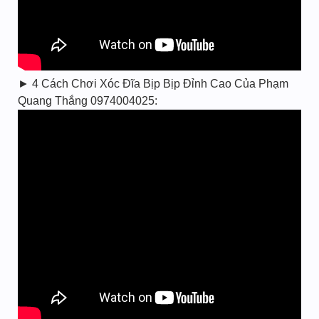
► 4 Cách Chơi Xóc Đĩa Bịp Bịp Đỉnh Cao Của Phạm
Quang Thắng 0974004025: