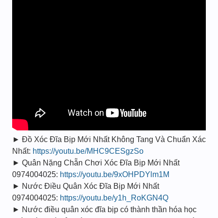
► Đồ Xóc Đĩa Bịp Mới Nhất Không Tang Và Chuẩn Xác
Nhất:
https://youtu.be/MHC9CESgzSo
► Quân Nặng Chẵn Chơi Xóc Đĩa Bịp Mới Nhất
0974004025:
https://youtu.be/9xOHPDYlm1M
► Nước Điều Quân Xóc Đĩa Bịp Mới Nhất
0974004025:
https://youtu.be/y1h_RoKGN4Q
► Nước điều quân xóc đĩa bịp có thành thần hóa học