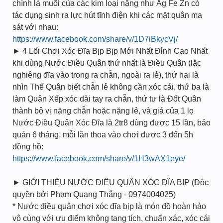
chính là muối của các kim loại nặng như Ag Fe Zn có
tác dụng sinh ra lực hút tĩnh điện khi các mặt quân ma
sát với nhau:
https://www.facebook.com/share/v/1D7iBkycVj/
► 4 Lối Chơi Xóc Đĩa Bịp Bịp Mới Nhất Đỉnh Cao Nhất
khi dùng Nước Điều Quân thứ nhất là Điều Quân (lắc
nghiêng đĩa vào trong ra chẵn, ngoài ra lẻ), thứ hai là
nhìn Thế Quân biết chẵn lẻ không cần xóc cái, thứ ba là
làm Quân Xếp xóc dài tay ra chẵn, thứ tư là Đốt Quân
thành bộ vị nặng chẵn hoặc nặng lẻ, và giá của 1 lọ
Nước Điều Quân Xóc Đĩa là 2tr8 dùng được 15 lần, bảo
quản 6 tháng, mỗi lần thoa vào chơi được 3 đến 5h
đồng hồ:
https://www.facebook.com/share/v/1H3wAX1eye/
► GIỚI THIỆU NƯỚC ĐIỀU QUÂN XÓC ĐĨA BỊP (Độc
quyền bởi Phạm Quang Thắng - 0974004025)
* Nước điều quân chơi xóc đĩa bịp là món đồ hoàn hảo
vô cùng với ưu điểm không tang tích, chuẩn xác, xóc cái