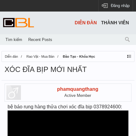
Đăng nhập
DIỄN ĐÀN
THÀNH VIÊN
Tìm kiếm
Recent Posts
Diễn đàn
Rao Vặt - Mua Bán
Đào Tạo - Khóa Học
XÓC ĐĨA BỊP MỚI NHẤT
phamquangthang
Active Member
bệ báo rung hàng thửa chơi xóc đĩa bịp 0378924600: