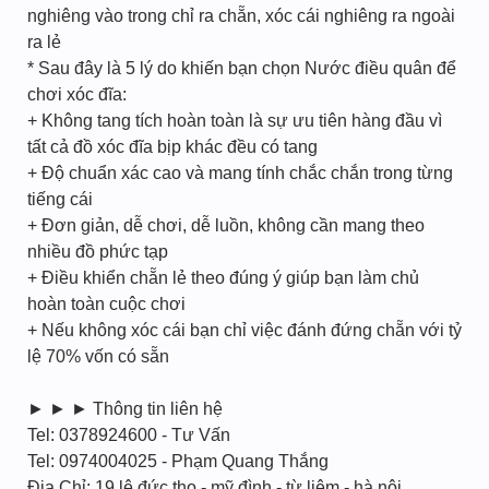
nghiêng vào trong chỉ ra chẵn, xóc cái nghiêng ra ngoài
ra lẻ
* Sau đây là 5 lý do khiến bạn chọn Nước điều quân để
chơi xóc đĩa:
+ Không tang tích hoàn toàn là sự ưu tiên hàng đầu vì
tất cả đồ xóc đĩa bịp khác đều có tang
+ Độ chuẩn xác cao và mang tính chắc chắn trong từng
tiếng cái
+ Đơn giản, dễ chơi, dễ luồn, không cần mang theo
nhiều đồ phức tạp
+ Điều khiển chẵn lẻ theo đúng ý giúp bạn làm chủ
hoàn toàn cuộc chơi
+ Nếu không xóc cái bạn chỉ việc đánh đứng chẵn với tỷ
lệ 70% vốn có sẵn
► ► ► Thông tin liên hệ
Tel: 0378924600 - Tư Vấn
Tel: 0974004025 - Phạm Quang Thắng
Địa Chỉ: 19 lê đức thọ - mỹ đình - từ liêm - hà nội