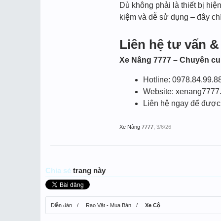
Dù không phải là thiết bị hi
kiệm và dễ sử dụng – đây chín
Liên hệ tư vấn &
Xe Nâng 7777 – Chuyên cu
Hotline: 0978.84.99.8
Website: xenang7777
Liên hệ ngay để được 
Xe Nâng 7777
,
3/6/26
Chia sẻ
trang này
Diễn đàn
Rao Vặt - Mua Bán
Xe Cộ