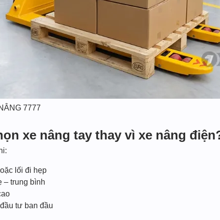
E NÂNG 7777
họn xe nâng tay thay vì xe nâng điện
hi:
oặc lối đi hẹp
 – trung bình
cao
í đầu tư ban đầu