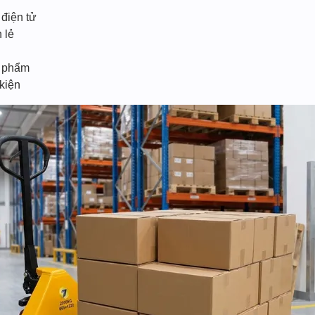
điện tử
 lẻ
c phẩm
kiện