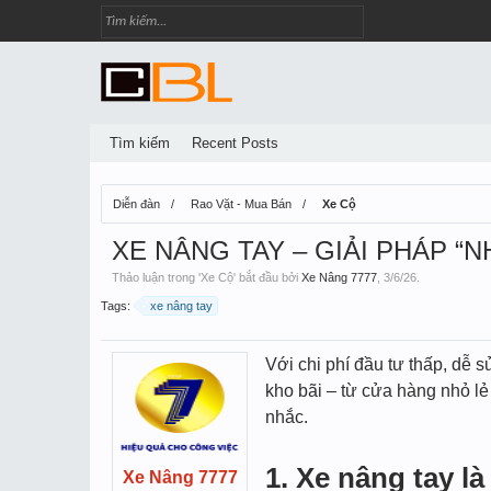
Tìm kiếm
Recent Posts
Diễn đàn
Rao Vặt - Mua Bán
Xe Cộ
XE NÂNG TAY – GIẢI PHÁP “
Thảo luận trong '
Xe Cộ
' bắt đầu bởi
Xe Nâng 7777
,
3/6/26
.
Tags:
xe nâng tay
Với chi phí đầu tư thấp, dễ s
kho bãi – từ cửa hàng nhỏ lẻ 
nhắc.
1. Xe nâng tay l
Xe Nâng 7777