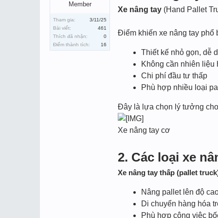
Member
Xe nâng tay
(Hand Pallet Tr
Tham gia:
3/11/25
Bài viết:
461
Điểm khiến xe nâng tay phổ 
Thích đã nhận:
0
Điểm thành tích:
16
Thiết kế nhỏ gọn, dễ 
Không cần nhiên liệu 
Chi phí đầu tư thấp
Phù hợp nhiều loại pal
Đây là lựa chọn lý tưởng cho
Xe nâng tay cơ
2. Các loại xe n
Xe nâng tay thấp (pallet truck
Nâng pallet lên độ c
Di chuyển hàng hóa tr
Phù hợp công việc bố