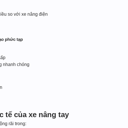
iều so với xe nâng điện
ạo phức tạp
cấp
ng nhanh chóng
ắn
 tế của xe nâng tay
ng rãi trong: