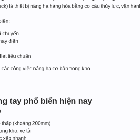
uck) là thiết bị nâng hạ hàng hóa bằng cơ cấu thủy lực, vận hà
biến:
di chuyển
hay điện
let tiêu chuẩn
 các công việc nâng hạ cơ bản trong kho.
âng tay phổ biến hiện nay
)
ao thấp (khoảng 200mm)
ong kho, xe tải
c xếp nhanh