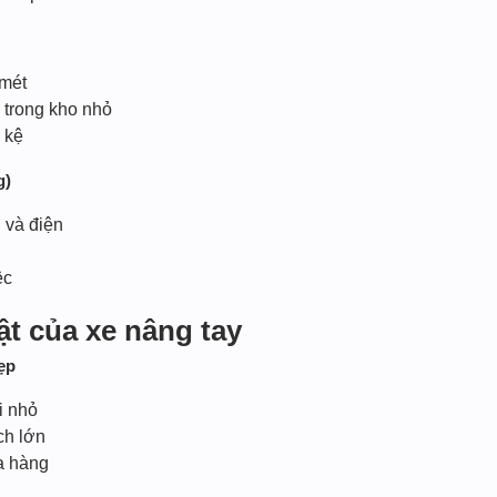
 mét
 trong kho nhỏ
 kệ
g)
 và điện
ệc
ật của xe nâng tay
ẹp
i nhỏ
ch lớn
a hàng