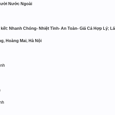
gười Nước Ngoài
kết: Nhanh Chóng- Nhiệt Tình- An Toàn- Giá Cả Hợp Lý; Lái
ng, Hoàng Mai, Hà Nội
inh
h
nh