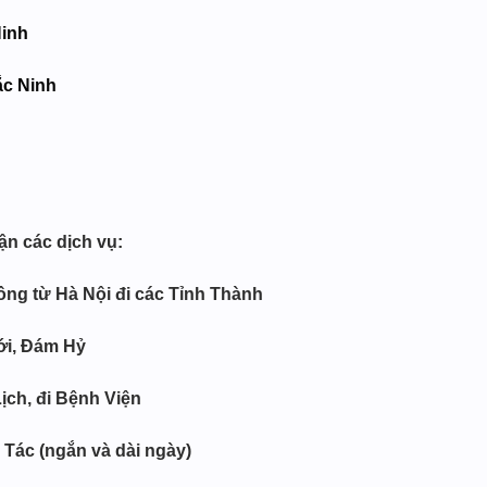
Ninh
ắc Ninh
ận các dịch vụ:
ng từ Hà Nội đi các Tỉnh Thành
ới, Đám Hỷ
ịch, đi Bệnh Viện
 Tác (ngắn và dài ngày)