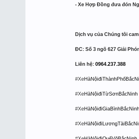
- Xe Hợp Đồng đưa đón N
Dịch vụ của Chúng tôi cam 
ĐC: Số 3 ngõ 627 Giải Phó
Liên hệ:
0964.237.388
#Xe
HàNộiđiThànhPhốBắcN
#Xe
HàNộiđiTừSơnBắcNinh
#Xe
HàNộiđiGiaBìnhBắcNin
#Xe
HàNộiđiLươngTàiBắcNi
#Xe
HàNộiđiQuếVõBắcNinh