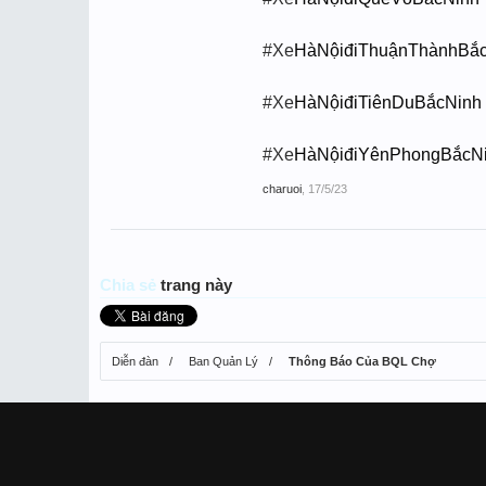
#Xe
HàNộiđiThuậnThànhBắ
#Xe
HàNộiđiTiênDuBắcNinh
#Xe
HàNộiđiYênPhongBắcN
charuoi
,
17/5/23
Chia sẻ
trang này
Diễn đàn
Ban Quản Lý
Thông Báo Của BQL Chợ