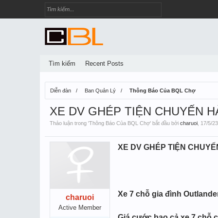
Tìm kiếm
Recent Posts
Diễn đàn
Ban Quản Lý
Thông Báo Của BQL Chợ
XE DV GHÉP TIỆN CHUYẾN HÀ 
Thảo luận trong '
Thông Báo Của BQL Chợ
' bắt đầu bởi
charuoi
,
17/5/23
XE DV GHÉP TIỆN CHUYẾN 
Xe 7 chỗ gia đình Outland
charuoi
Active Member
Giá cước bao cả xe 7 chỗ c