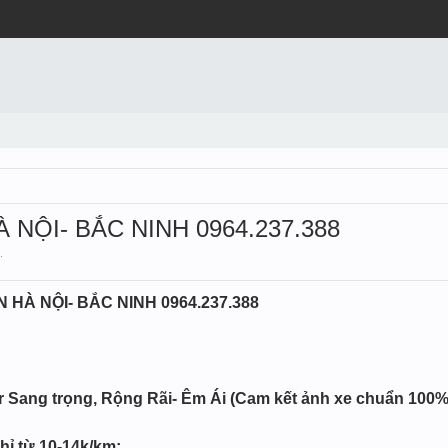
NỘI- BẮC NINH 0964.237.388
.
HÀ NỘI- BẮC NINH 0964.237.388
er Sang trọng, Rộng Rãi- Êm Ái (Cam kết ảnh xe chuẩn 100%
hỉ từ 10-14k/km;