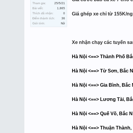
Tham gia:
25/5/21
Bài viết:
1,865
Giá ghép xe chỉ từ 155K/n
Thích đã nhận:
0
Điểm thành tích:
36
Giới tính:
Nữ
Xe nhận chạy các tuyến sa
Hà Nội <==> Thành Phố Bắ
Hà Nội <==> Từ Sơn, Bắc 
Hà Nội <==> Gia Bình, Bắc
Hà Nội <==> Lương Tài, Bắ
Hà Nội <==> Quế Võ, Bắc N
Hà Nội <==> Thuận Thành,