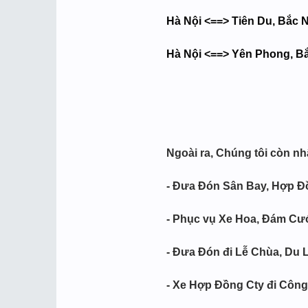
Hà Nội <==> Tiên Du, Bắc 
Hà Nội <==> Yên Phong, B
Ngoài ra, Chúng tôi còn nh
- Đưa Đón Sân Bay, Hợp Đồ
- Phục vụ Xe Hoa, Đám Cư
- Đưa Đón đi Lễ Chùa, Du L
- Xe Hợp Đồng Cty đi Công