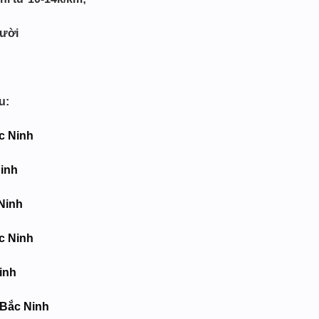
gười
u:
c Ninh
Ninh
 Ninh
c Ninh
inh
 Bắc Ninh