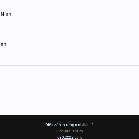
cNinh
inh
Diên đàn thương mại điện tử
ChoBaoLam.vn
090.2222.504.