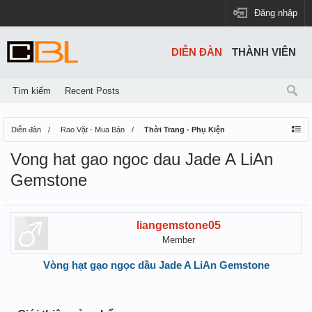
Đăng nhập
DIỄN ĐÀN
THÀNH VIÊN
Tìm kiếm
Recent Posts
Diễn đàn
Rao Vặt - Mua Bán
Thời Trang - Phụ Kiện
Vong hat gao ngoc dau Jade A LiAn
Gemstone
liangemstone05
Member
Vòng hạt gạo ngọc dầu Jade A LiAn Gemstone