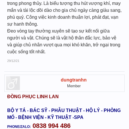
trong phong thủy. Là biểu tượng thu hút vượng khí, may
mắn và tài lộc dồi dào cho gia chủ ngày càng giàu sang,
phú quý. Công việc kinh doanh thuận lợi, phát đạt, vạn
sự hanh thông.
Đeo vòng tay thường xuyên sẽ tạo sự kết nối giữa
người và vật. Chúng sẽ là vật hộ thân đắc lực, bảo vệ
và giúp chủ nhân vượt qua mọi khó khăn, trở ngại trong
cuộc sống tốt nhất.
29/12/21
dungtranhn
Member
ĐỒNG PHỤC LINH LAN
BỘ Y TÁ - BÁC SỸ - PHẪU THUẬT - HỘ LÝ - PHÒNG
MỔ - BỆNH VIỆN - KỸ THUẬT -SPA
0838 994 486
PHONE/ZALO: