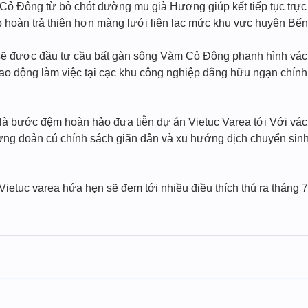
ỏ Đông từ bỏ chót đường mu già Hương giúp kết tiếp tục trực t
giúp hoàn trả thiện hơn màng lưới liên lạc mức khu vực huyện Bế
ẽ được đầu tư cầu bất gàn sông Vàm Cỏ Đông phanh hình vách 
ao động làm việc tại cạc khu công nghiệp đằng hữu ngạn chín
h là bước đệm hoàn hảo đưa tiễn dự án Vietuc Varea tới Với vá
ng đoản cú chính sách giãn dân và xu hướng dịch chuyển sinh
Vietuc varea hứa hẹn sẽ đem tới nhiều điều thích thú ra tháng 