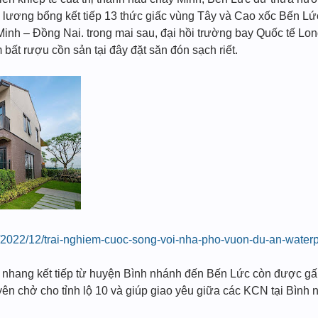
 lương bổng kết tiếp 13 thức giấc vùng Tây và Cao xốc Bến Lức
Minh – Đồng Nai. trong mai sau, đại hồi trường bay Quốc tế Long
bất rượu cồn sản tại đây đặt săn đón sạch riết.
2022/12/trai-nghiem-cuoc-song-voi-nha-pho-vuon-du-an-waterp
nhang kết tiếp từ huyện Bình nhánh đến Bến Lức còn được gấp 
n chở cho tỉnh lộ 10 và giúp giao yêu giữa các KCN tại Bình