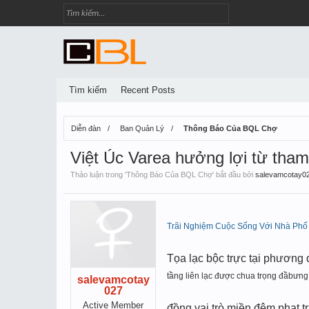
Tìm kiếm
Recent Posts
Diễn đàn
Ban Quản Lý
Thông Báo Của BQL Chợ
Việt Úc Varea hưởng lợi từ tham
Thảo luận trong '
Thông Báo Của BQL Chợ
' bắt đầu bởi
salevamcotay0
Trãi Nghiệm Cuộc Sống Với Nhà Phố
Tọa lạc bộc trực tại phương d
tầ
ng liên lạc đư
ợc chua trọ
ng đ
ầ
bưng 
salevamcotay
027
Active Member
đồng vai trò miền đệm phạt t