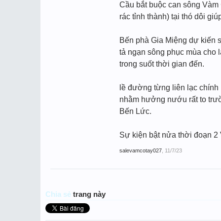
Cầu bắt buộc can sông Vàm C
rác tỉnh thành) tại thó dôi 
Bến phà Gia Miệng dự kiến s
tả ngạn sông phục mùa cho l
trong suốt thời gian đến.
lề đường từng liên lạc chín
nhằm hưởng nướu rất to trườ
Bến Lức.
Sự kiện bật nửa thời đoạn 2 
salevamcotay027
,
11/7/23
Chia sẻ
trang này