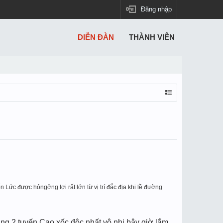
Đăng nhập
DIỄN ĐÀN
THÀNH VIÊN
n Lứ
c đư
ợ
c hỏng
ởng lợi rất lớn từ vị
trí đ
ắ
c đ
ịa khi lề đường
ởng 2 tuyến Cao xốc độc nhất vô nhị bây giờ lắm