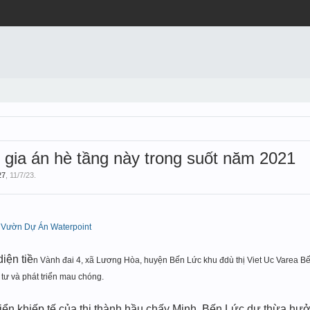
 gia án hè tầng này trong suốt năm 2021
27
,
11/7/23
.
Vư
ờn Dự Án Waterpoint
iện tiề
n Vành đai 4, x
ã L
ương H
òa, huyện Bến Lứ
c khu đ
dù thị
Viet Uc Varea
Bế
tư và phát tri
ển mau chóng.
riển khiếp tế của thị thành hầu chấy Minh, Bến Lức dư thừa hư