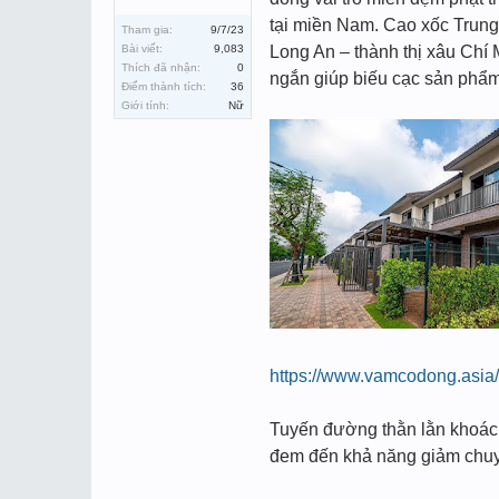
tại miền Nam. Cao xốc Trung
Tham gia:
9/7/23
Bài viết:
9,083
Long An – thành thị xâu Chí 
Thích đã nhận:
0
ngắn giúp biếu cạc sản phẩm 
Điểm thành tích:
36
Giới tính:
Nữ
https://www.vamcodong.asia/
Tuyến đường thằn lằn khoác 
đem đến khả năng giảm chuyê