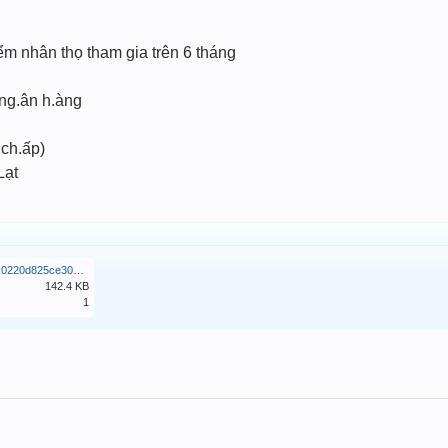
ểm nhân thọ tham gia trên 6 tháng
 ng.ân h.àng
 ch.ấp)
Lạt
z6373490853483_f0dc79c0220d825ce30a812243359d54.jpg
142.4 KB
1