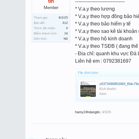
tin
--------------------------------
Member
* V.a.y theo lương
* V.a.y theo hợp đồng bảo hi
Tham gia:
8/2/25
Bài viết:
312
* V.a.y theo bảo hiểm y tế
Thích đã nhận:
0
* V.a.y theo sao kê tài khoản
Điểm thành tích:
16
* V.a.y theo hộ kinh doanh
Giới tính:
Nữ
* V.a.y theo TSĐB ( đang thế
- Địa chỉ: quanh khu vực Đà 
Liên hệ em : 0792381697
File đính kèm :
Kích thước:
Xem:
hamy24hdangtin
,
4/3/25