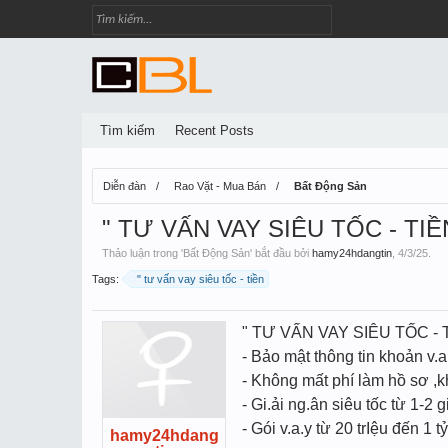
Tìm kiếm
Recent Posts
Diễn đàn
Rao Vặt - Mua Bán
Bất Động Sản
" TƯ VẤN VAY SIÊU TỐC - TI
Thảo luận trong '
Bất Động Sản
' bắt đầu bởi
hamy24hdangtin
,
4/3/25
.
Tags:
" tư vấn vay siêu tốc - tiền
" TƯ VẤN VAY SIÊU TỐC -
- Bảo mật thông tin khoản v.
- Không mất phí làm hồ sơ ,k
- Gi.ải ng.ân siêu tốc từ 1-2 g
- Gói v.a.y từ 20 trIệu đến 1 tỷ
hamy24hdang