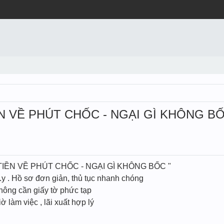
ỀN VỀ PHÚT CHỐC - NGẠI GÌ KHÔNG BỐ
 TIỀN VỀ PHÚT CHỐC - NGẠI GÌ KHÔNG BỐC "
a.y . Hồ sơ đơn giản, thủ tục nhanh chóng
hông cần giấy tờ phức tạp
iờ làm việc , lãi xuất hợp lý