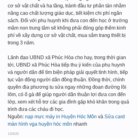
cơ sở vật chất và hạ tầng, tránh đầu tư phân tán nhằm
nâng cao chất lượng giáo dục, tiết kiệm chi phí ngân
sách. Đối với phụ huynh khi đưa con đến học ở trường
mầm non trung tâm sẽ không phải đóng góp thêm kinh
phí về xây dựng cơ sở vật chất, mua sắm trang thiết bị
trong 3 năm.
Lãnh đạo UBND xã Phúc Hòa cho hay, trong thời gian
tới, UBND xã Phúc Hòa tiếp thu ý kiến của phụ huynh
và người dân để tìm biện pháp giải quyết tình hình, tiếp
tục vận động người dân đồng thuận. Đồng thời, chính
quyền địa phương tu sửa ngay những đoạn đường lồi
lõm, có ổ gà để giúp người dân thuận lợi đưa con đến
lớp, xem xét hỗ trợ các gia đình gặp khó khăn trong quá
trình đưa các cháu đi học.
Nguồn:
nạp mực máy in Huyện Hóc Môn
và
Sửa card
màn hình vga huyện hóc môn
nhanh
13/9/25