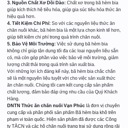
3. Nguồn Chất Xơ Dồi Dào:
Chất xơ trong bã hèm bia
giúp kích thích hệ tiêu hóa, giúp gia súc tiêu hóa thức ăn
hiệu quả hơn.
4. Tiết Kiệm Chi Phí:
So với các nguyên liệu thức ăn
chăn nuôi khác, bã hèm bia là một lựa chọn kinh tế hơn,
giúp tiết kiệm chi phí trong quá trình chăn nuôi.
5. Bảo Vệ Môi Trường:
Việc sử dụng bã hèm bia
không chỉ giúp tận dụng tối đa các loại nguyên liệu sẵn
có, mà còn góp phần vào việc bảo vệ môi trường, giảm
lượng chất thải trong quá trình sản xuất bia.
Với những lợi ích đáng kể này, bã hèm bia chắc chắn
sẽ là một nguyên liệu tuyệt vời cho việc sản xuất thức
ăn chăn nuôi. Chúng tôi cam kết cung cấp sản phẩm
chất lượng, đảm bảo đáp ứng nhu cầu của Quý Khách
Hàng.
DNTN Thức ăn chăn nuôi Vạn Phúc
là đơn vị chuyên
cung cấp và phân phối sản phẩm Bã hèm bia khô trên
phạm vi toàn quốc. Hiện sản phẩm đã được các Công
ty TĂCN và các hộ chăn nuôi trang trại sử dụng rộng rãi