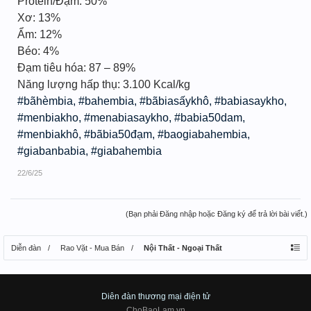
Protein/Đạm: 50%
Xơ: 13%
Ẩm: 12%
Béo: 4%
Đạm tiêu hóa: 87 – 89%
Năng lượng hấp thụ: 3.100 Kcal/kg
#bãhèmbia, #bahembia, #bãbiasấykhô, #babiasaykho,
#menbiakho, #menabiasaykho, #babia50dam,
#menbiakhô, #bãbia50đạm, #baogiabahembia,
#giabanbabia, #giabahembia
22/6/25
(Bạn phải Đăng nhập hoặc Đăng ký để trả lời bài viết.)
Diễn đàn
Rao Vặt - Mua Bán
Nội Thất - Ngoại Thất
Diên đàn thương mại điện tử
ChoBaoLam.vn