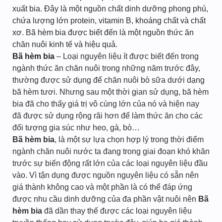
xuất bia. Đây là một nguồn chất dinh dưỡng phong phú,
chứa lượng lớn protein, vitamin B, khoáng chất và chất
xơ. Bã hèm bia được biết đến là một nguồn thức ăn
chăn nuôi kinh tế và hiệu quả.
Bã hèm bia
– Loại nguyên liệu ít được biết đến trong
ngành thức ăn chăn nuôi trong những năm trước đây,
thường được sử dụng để chăn nuôi bò sữa dưới dạng
bã hèm tươi. Nhưng sau một thời gian sử dụng, bã hèm
bia đã cho thấy giá trị vô cùng lớn của nó và hiện nay
đã được sử dụng rộng rãi hơn để làm thức ăn cho các
đối tượng gia súc như heo, gà, bò…
Bã hèm bia
, là một sự lựa chọn hợp lý trong thời điểm
ngành chăn nuôi nước ta đang trong giai đoạn khó khăn
trước sự biến động rất lớn của các loại nguyên liệu đầu
vào. Vì tận dụng được nguồn nguyên liệu có sẵn nên
giá thành không cao và một phần là có thể đáp ứng
được nhu cầu dinh dưỡng của đa phần vật nuôi nên
Bã
hèm bia
đã dần thay thế được các loại nguyên liệu