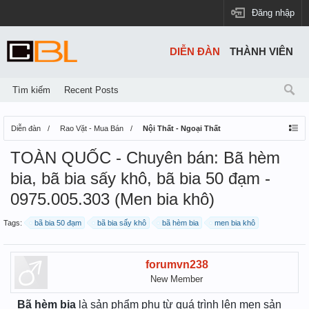
Đăng nhập
DIỄN ĐÀN
THÀNH VIÊN
Tìm kiếm
Recent Posts
Diễn đàn
Rao Vặt - Mua Bán
Nội Thất - Ngoại Thất
TOÀN QUỐC - Chuyên bán: Bã hèm
bia, bã bia sấy khô, bã bia 50 đạm -
0975.005.303 (Men bia khô)
Tags:
bã bia 50 đạm
bã bia sấy khô
bã hèm bia
men bia khô
forumvn238
New Member
Bã hèm bia
là sản phẩm phụ từ quá trình lên men sản