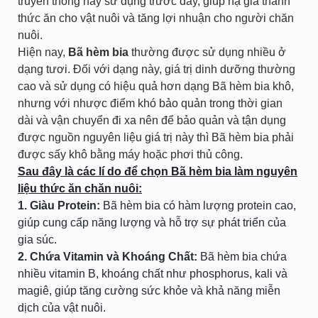
truyền thống hay sử dụng trước đây, giúp hạ giá thành
thức ăn cho vật nuôi và tăng lợi nhuận cho người chăn
nuôi.
Hiện nay,
Bã hèm bia
thường được sử dụng nhiều ở
dạng tươi. Đối với dạng này, giá trị dinh dưỡng thường
cao và sử dụng có hiệu quả hơn dạng Bã hèm bia khô,
nhưng với nhược điểm khó bảo quản trong thời gian
dài và vận chuyển đi xa nên để bảo quản và tận dụng
được nguồn nguyên liệu giá trị này thì Bã hèm bia phải
được sấy khô bằng máy hoặc phơi thủ công.
Sau đây là các lí do để chọn Bã hèm bia làm nguyên
liệu thức ăn chăn nuôi:
1. Giàu Protein:
Bã hèm bia có hàm lượng protein cao,
giúp cung cấp năng lượng và hỗ trợ sự phát triển của
gia súc.
2. Chứa Vitamin và Khoáng Chất:
Bã hèm bia chứa
nhiều vitamin B, khoáng chất như phosphorus, kali và
magiê, giúp tăng cường sức khỏe và khả năng miễn
dịch của vật nuôi.