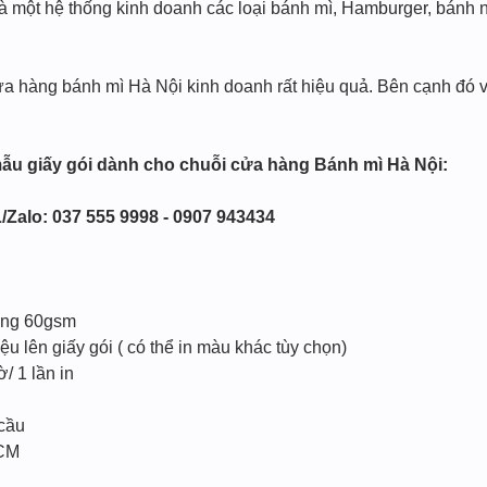
à một hệ thống kinh doanh các loại bánh mì, Hamburger, bánh ng
ửa hàng bánh mì Hà Nội kinh doanh rất hiệu quả. Bên cạnh đó v
ẫu giấy gói dành cho chuỗi cửa hàng Bánh mì Hà Nội:
/Zalo: 037 555 9998 - 0907 943434
ợng 60gsm
u lên giấy gói ( có thể in màu khác tùy chọn)
/ 1 lần in
 cầu
HCM