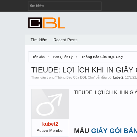
Tìm kiếm
Recent Posts
Diễn đàn
Ban Quản Lý
Thông Báo Của BQL Chợ
TIEUDE: LỢI ÍCH KHI IN GIẤY
Thảo luận trong '
Thông Báo Của BQL Chợ
' bắt đầu bởi
kubet2
,
12/2/22
.
TIEUDE: LỢI ÍCH KHI IN G
kubet2
MẪU
GIẤY GÓI BÁ
Active Member