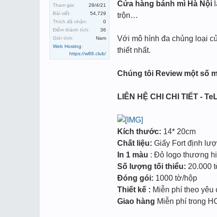
Cửa hàng bánh mì Hà Nội
l
Tham gia:
28/4/21
Bài viết:
54,729
trộn…
Thích đã nhận:
0
Điểm thành tích:
36
Với mô hình đa chủng loại c
Giới tính:
Nam
Web Hosting
:
thiết nhất.
https://w88.club/
Chúng tôi Review một số m
LIÊN HỆ CHI CHI TIẾT - TeL
Kích thước:
14* 20cm
Chất liệu:
Giấy Fort định lư
In 1 màu
: Đỏ logo thương hiệ
Số lượng tối thiểu:
20.000 tờ
Đóng gói:
1000 tờ/hộp
Thiết kế :
Miễn phí theo yêu
Giao hàng
Miễn phí trong 