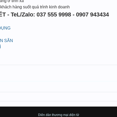
àng ở tỉnh xa
 khách hàng suốt quá trình kinh doanh
T - TeL/Zalo: 037 555 9998 - 0907 943434
 DỤNG
ÁN SÃN
Ì
Diên đàn thương mại điện tử