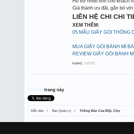
Hỗ trợ nhiệt tình cho khách h
Giá thành ưu đãi, gắn bó với
LIÊN HỆ CHI CHI TIẾ
XEM THÊM:
05 MẪU GIẤY GÓI THÔNG
MUA GIẤY GÓI BÁNH MÌ B
REVIEW GIẤY GÓI BÁNH M
kubet2
,
12/2/22
Chia sẻ
trang này
Diễn đàn
Ban Quản Lý
Thông Báo Của BQL Chợ