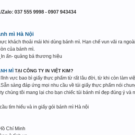
/Zalo: 037 555 9998 - 0907 943434
ánh mì Hà Nội
thực khách thoải mái khi dùng bánh mì. Hạn chế vun vãi ra ngoài
iòn của bánh mì.
In ấn- quảng bá thương hiệu
ÁNH MÌ
TẠI CÔNG TY IN VIỆT KIM?
ĩnh vực bao bì giấy thực phẩm từ rất lâu đời, từ khi còn làm vi
Sẵn sàng đáp ứng mọi nhu cầu về túi giấy thực phẩm nói chung 
 chúng tôi mang lại cho bạn chiếc túi bánh mì đẹp đúng ý và n
 cầu tìm hiểu và in giấy gói bánh mì Hà nội
 Hồ Chí Minh