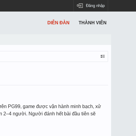
Đăng nhập
DIỄN ĐÀN
THÀNH VIÊN
o. Trên PG99, game được vận hành minh bạch, xử
àn 2–4 người. Người đánh hết bài đầu tiên sẽ