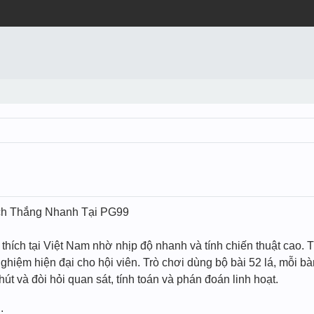
ách Thắng Nhanh Tại PG99
u thích tại Việt Nam nhờ nhịp độ nhanh và tính chiến thuật ca
nghiệm hiện đại cho hội viên. Trò chơi dùng bộ bài 52 lá, mỗi b
út và đòi hỏi quan sát, tính toán và phán đoán linh hoạt.
: