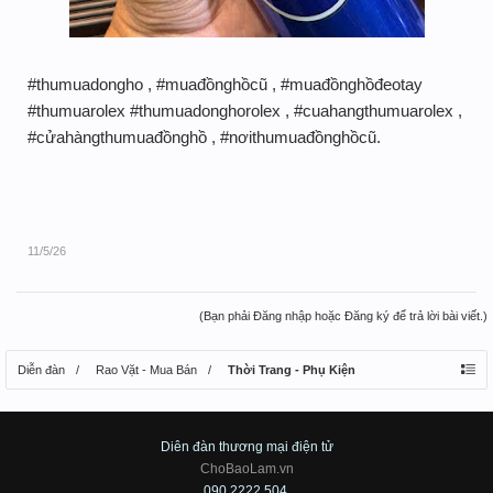
#thumuadongho , #muađồnghồcũ , #muađồnghồđeotay
#thumuarolex #thumuadonghorolex , #cuahangthumuarolex ,
#cửahàngthumuađồnghồ , #nơithumuađồnghồcũ.
11/5/26
(Bạn phải Đăng nhập hoặc Đăng ký để trả lời bài viết.)
Diễn đàn
Rao Vặt - Mua Bán
Thời Trang - Phụ Kiện
Diên đàn thương mại điện tử
ChoBaoLam.vn
090.2222.504.