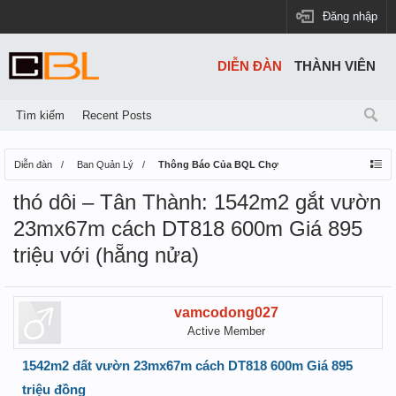
Đăng nhập
DIỄN ĐÀN
THÀNH VIÊN
Tìm kiếm
Recent Posts
Diễn đàn
Ban Quản Lý
Thông Báo Của BQL Chợ
thó dôi – Tân Thành: 1542m2 gắt vườn
23mx67m cách DT818 600m Giá 895
triệu với (hẵng nửa)
vamcodong027
Active Member
1542m2 đất vườn 23mx67m cách DT818 600m Giá 895
triệu đồng