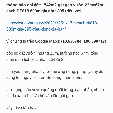
thông báo chi tiết: 1542m2 gắt gao vườn 23mx67m
cách DT818 600m giá như 895 triệu với
http://vietuc-varea.xyz/2021/12/21/...7m-cach-dt818-
600m-gia-895-trieu-dong-da-ban/
vì chưng trí trên Google Maps: (
10.638784, 106.390717)
bộc lộ: đất vườn, ngang 23m, trường học 67m, tổng
diện điển tích xác nhận 1542m2.
tình yêu trạng pháp lý: Sổ hường riêng, pháp lý đầy đủ,
sang tên ngay. lối trên Sổ công nhận 2,5m.
giờ trạng: cáu vườn quăng quật trống, cao nhẵn, nhiều
lối đá xanh ô tô 7 chổ vào tận gắt gao.
vày trí và tần hay: