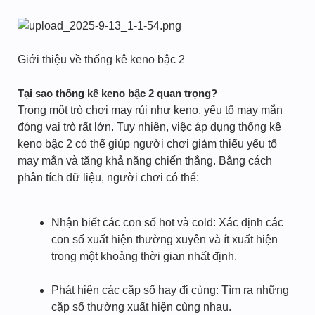
Giới thiệu về thống kê keno bậc 2
Tại sao thống kê keno bậc 2 quan trọng?
Trong một trò chơi may rủi như keno, yếu tố may mắn
đóng vai trò rất lớn. Tuy nhiên, việc áp dụng thống kê
keno bậc 2 có thể giúp người chơi giảm thiểu yếu tố
may mắn và tăng khả năng chiến thắng. Bằng cách
phân tích dữ liệu, người chơi có thể:
Nhận biết các con số hot và cold: Xác định các
con số xuất hiện thường xuyên và ít xuất hiện
trong một khoảng thời gian nhất định.
Phát hiện các cặp số hay đi cùng: Tìm ra những
cặp số thường xuất hiện cùng nhau.