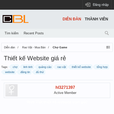
Đăng nhập
DIỄN ĐÀN
THÀNH VIÊN
Tìm kiếm
Recent Posts
Diễn đàn
Rao Vặt - Mua Bán
Chợ Game
Thiết kế Website giá rẻ
Tags:
chợ
linh tinh
quảng cáo
rao vặt
thiết kế website
tổng hợp
website
đăng tin
đủ thứ
hl3271397
Active Member
Web Việt thiết kế website trọn gói!