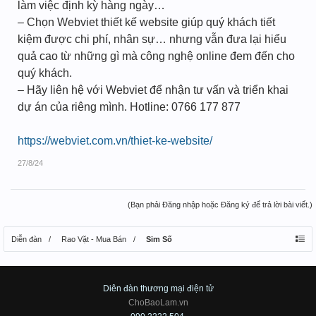
làm việc định kỳ hàng ngày…
– Chọn Webviet thiết kế website giúp quý khách tiết
kiệm được chi phí, nhân sự… nhưng vẫn đưa lại hiểu
quả cao từ những gì mà công nghệ online đem đến cho
quý khách.
– Hãy liên hệ với Webviet để nhận tư vấn và triển khai
dự án của riêng mình. Hotline: 0766 177 877
https://webviet.com.vn/thiet-ke-website/
27/8/24
(Bạn phải Đăng nhập hoặc Đăng ký để trả lời bài viết.)
Diễn đàn
Rao Vặt - Mua Bán
Sim Số
Diên đàn thương mại điện tử
ChoBaoLam.vn