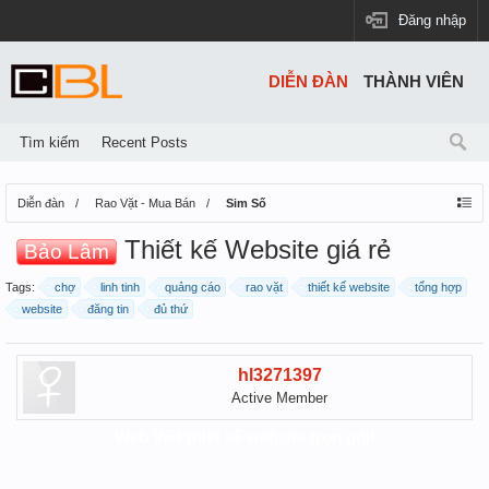
Đăng nhập
DIỄN ĐÀN
THÀNH VIÊN
Tìm kiếm
Recent Posts
Diễn đàn
Rao Vặt - Mua Bán
Sim Số
Thiết kế Website giá rẻ
Bảo Lâm
Tags:
chợ
linh tinh
quảng cáo
rao vặt
thiết kế website
tổng hợp
website
đăng tin
đủ thứ
hl3271397
Active Member
Web Việt thiết kế website trọn gói!