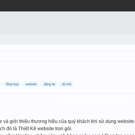
tổng hợp
website
đăng tin
đủ thứ
Web Việt thiết kế website trọn gói!
ne và giới thiệu thương hiệu của quý khách khi sử dụng websit
h đó là Thiết Kế website trọn gói.