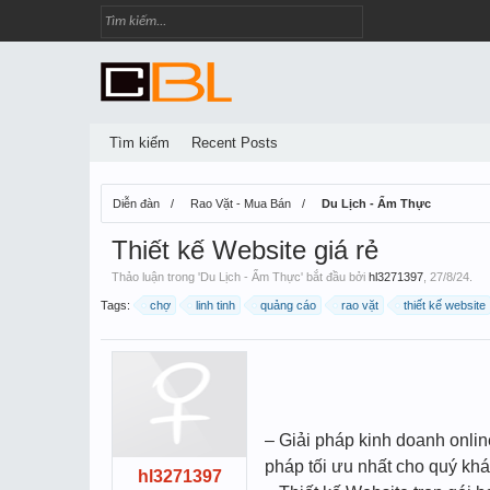
Tìm kiếm
Recent Posts
Diễn đàn
Rao Vặt - Mua Bán
Du Lịch - Ẩm Thực
Thiết kế Website giá rẻ
Thảo luận trong '
Du Lịch - Ẩm Thực
' bắt đầu bởi
hl3271397
,
27/8/24
.
Tags:
chợ
linh tinh
quảng cáo
rao vặt
thiết kế website
– Giải pháp kinh doanh onli
pháp tối ưu nhất cho quý khác
hl3271397