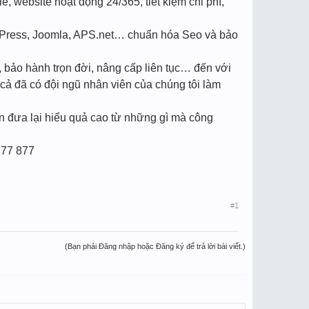
, website hoạt động 24/365, tiết kiệm chi phí,
ordPress, Joomla, APS.net… chuẩn hóa Seo và bảo
, bảo hành trọn đời, nâng cấp liên tục… đến với
cả đã có đội ngũ nhân viên của chúng tôi làm
n đưa lại hiểu quả cao từ những gì mà công
177 877
#1
(Bạn phải Đăng nhập hoặc Đăng ký để trả lời bài viết.)