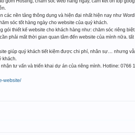
bao gồm Hosting, chăm sóc web hàng ngày, cam kết on top google
ễn.
trên các nền tảng thông dụng và hiện đại nhất hiện nay như W
ăm sóc tốt hàng ngày cho website của quý khách.
ng gói thiết kế website cho khách hàng như: chăm sóc riêng biệt
ần phải mất thời gian quan tâm đến website của mình nữa. tất 
site giúp quý khách tiết kiệm được chi phí, nhân sự… nhưng vẫ
ý khách.
 nhận tư vấn và triển khai dự án của riêng mình. Hotline: 0766 
ke-website/