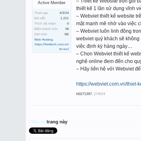
– Thiết kế Website trọn gói 
Active Member
thiết kế 1 lần sử dụng vĩnh vi
Tham gia:
4/3/24
– Webviet thiết kế website 
Bài viết:
1,221
mật mạnh mẽ nhờ vào việc ch
Thích đã nhận:
0
Điểm thành tích:
36
– Webviet luôn linh động tro
Giới tính:
Nữ
webviet quý khách sẽ không c
Web Hosting
:
https://himitech.com.vn/
việc định kỳ hàng ngày…
tin-tuc/
– Chọn Webviet thiết kế web
nghệ online đem đến cho qu
– Hãy liên hệ với Webviet để
https://webviet.com.vn/thiet-
hl3271397
,
27/8/24
Chia sẻ
trang này