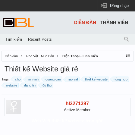
Đăng nhập
DIỄN ĐÀN
THÀNH VIÊN
Tìm kiếm
Recent Posts
Diễn đàn
Rao Vặt - Mua Bán
Điện Thoại - Linh Kiện
Thiết kế Website giá rẻ
Tags:
chợ
linh tinh
quảng cáo
rao vặt
thiết kế website
tổng hợp
website
đăng tin
đủ thứ
hl3271397
Active Member
Web Việt thiết kế website trọn gói!