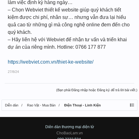
làm việc định kỳ hàng ngày…
– Chọn Webviet thiết kế website giúp quý khách tiết
kiệm được chi phí, nhân sự… nhưng vẫn đưa lại hiểu
quả cao từ những gì mà công nghệ online đem đến cho
quý khách.
– Hãy liên hệ với Webviet để nhận tư vấn và triển khai
dự án của riêng mình. Hotline: 0766 177 877
https://webviet.com.vn/thiet-ke-website/
27/8/24
(Bạn phải Đăng nhập hoặc Đăng ký để trả lời bài viết.)
Diễn đàn
Rao Vặt - Mua Bán
Điện Thoại - Linh Kiện
Diên đàn thương mại điện tử
ChoBaoLam.vn