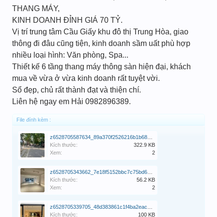
THANG MÁY,
KINH DOANH ĐỈNH GIÁ 70 TỶ.
Vị trí trung tâm Cầu Giấy khu đô thị Trung Hòa, giao
thông đi đâu cũng tiện, kinh doanh sầm uất phù hợp
nhiều loại hình: Văn phòng, Spa...
Thiết kế 6 tầng thang máy thông sàn hiện đại, khách
mua về vừa ở vừa kinh doanh rất tuyệt vời.
Sổ đẹp, chủ rất thành đạt và thiện chí.
Liên hệ ngay em Hải 0982896389.
File đính kèm :
z6528705587634_89a370f2526216b1b68bced41108e6d0.jpg
Kích thước:
322.9 KB
Xem:
2
z6528705343662_7e18f5152bbc7c75bd60b1610cd1c45c.jpg
Kích thước:
56.2 KB
Xem:
2
z6528705339705_48d383861c1f4ba2eac88256eae18ac3.jpg
Kích thước:
100 KB