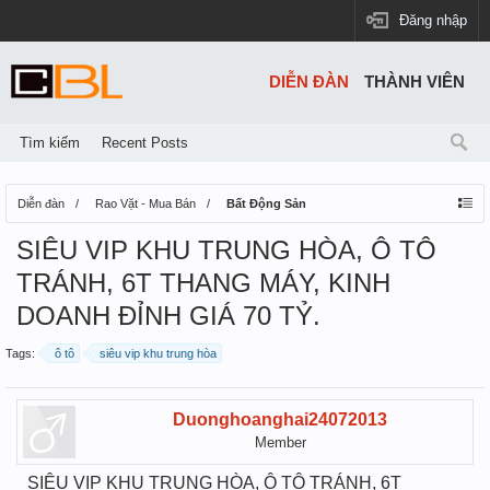
Đăng nhập
DIỄN ĐÀN
THÀNH VIÊN
Tìm kiếm
Recent Posts
Diễn đàn
Rao Vặt - Mua Bán
Bất Động Sản
SIÊU VIP KHU TRUNG HÒA, Ô TÔ
TRÁNH, 6T THANG MÁY, KINH
DOANH ĐỈNH GIÁ 70 TỶ.
Tags:
ô tô
siêu vip khu trung hòa
Duonghoanghai24072013
Member
SIÊU VIP KHU TRUNG HÒA, Ô TÔ TRÁNH, 6T