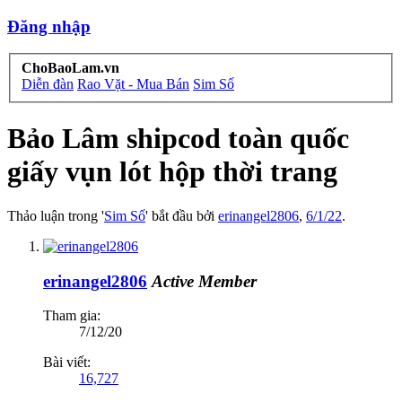
Đăng nhập
ChoBaoLam.vn
Diễn đàn
Rao Vặt - Mua Bán
Sim Số
Bảo Lâm
shipcod toàn quốc
giấy vụn lót hộp thời trang
Thảo luận trong '
Sim Số
' bắt đầu bởi
erinangel2806
,
6/1/22
.
erinangel2806
Active Member
Tham gia:
7/12/20
Bài viết:
16,727