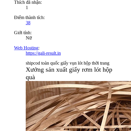
Thích đã nhận:
1
Điểm thành tích:
38
Giới tính:
Nữ
Web Hosting
:
https://gali-result.in
shipcod toàn quốc giấy vụn lót hộp thời trang
Xưởng sản xuất giấy rơm lót hộp
quà