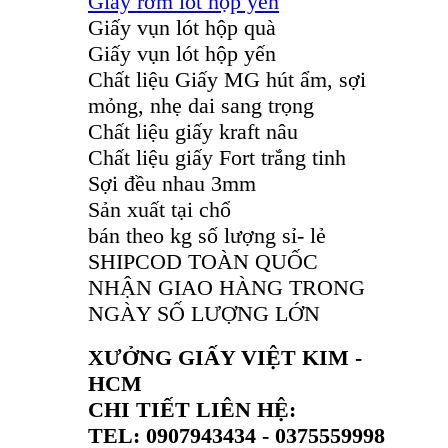
Giấy rơm lót hộp yến
Giấy vụn lót hộp quà
Giấy vụn lót hộp yến
Chất liệu Giấy MG hút ẩm, sợi
mỏng, nhẹ dai sang trọng
Chất liệu giấy kraft nâu
Chất liệu giấy Fort trắng tinh
Sợi đều nhau 3mm
Sản xuất tại chổ
bán theo kg số lượng sỉ- lẻ
SHIPCOD TOÀN QUỐC
NHẬN GIAO HÀNG TRONG
NGÀY SỐ LƯỢNG LỚN
XƯỞNG GIẤY VIỆT KIM -
HCM
CHI TIẾT LIÊN HỆ:
TEL: 0907943434 - 0375559998