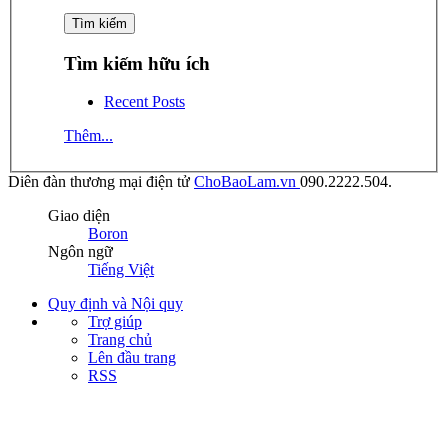
Tìm kiếm hữu ích
Recent Posts
Thêm...
Diên đàn thương mại điện tử
ChoBaoLam.vn
090.2222.504.
Giao diện
Boron
Ngôn ngữ
Tiếng Việt
Quy định và Nội quy
Trợ giúp
Trang chủ
Lên đầu trang
RSS