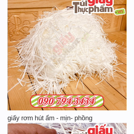
giấy rơm hút ẩm - mịn- phồng