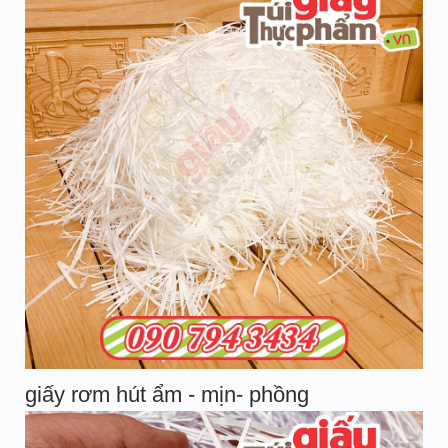
giấy rơm hút ẩm - mịn- phồng