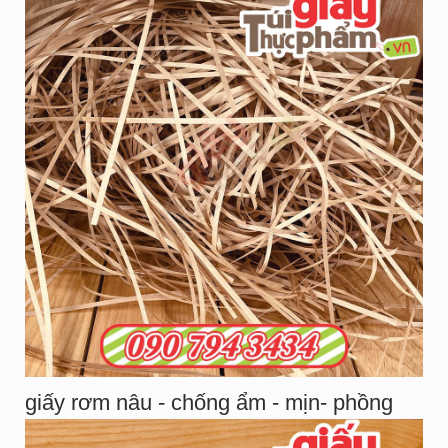
giấy rơm nâu - chống ẩm - mịn- phồng