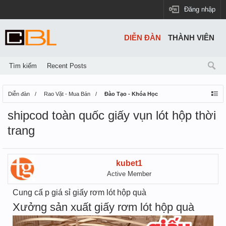
Đăng nhập
DIỄN ĐÀN
THÀNH VIÊN
Tìm kiếm
Recent Posts
Diễn đàn
Rao Vặt - Mua Bán
Đào Tạo - Khóa Học
shipcod toàn quốc giấy vụn lót hộp thời
trang
kubet1
Active Member
Cung cấ p giá sỉ giấy rơm lót hộp quà
Xưởng sản xuất giấy rơm lót hộp quà