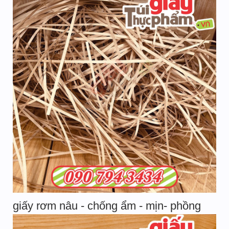
giấy rơm nâu - chống ẩm - mịn- phồng