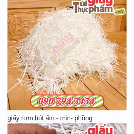
giấy rơm hút ẩm - mịn- phồng