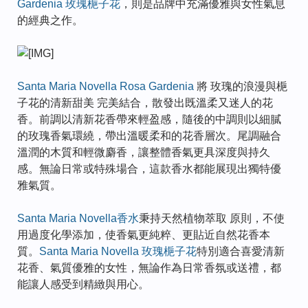
Gardenia 玫瑰梔子花
，則是品牌中充滿優雅與女性氣息
的經典之作。
Santa Maria Novella Rosa Gardenia
將 玫瑰的浪漫與梔
子花的清新甜美 完美結合，散發出既溫柔又迷人的花
香。前調以清新花香帶來輕盈感，隨後的中調則以細膩
的玫瑰香氣環繞，帶出溫暖柔和的花香層次。尾調融合
溫潤的木質和輕微麝香，讓整體香氣更具深度與持久
感。無論日常或特殊場合，這款香水都能展現出獨特優
雅氣質。
Santa Maria Novella香水
秉持天然植物萃取 原則，不使
用過度化學添加，使香氣更純粹、更貼近自然花香本
質。
Santa Maria Novella 玫瑰梔子花
特別適合喜愛清新
花香、氣質優雅的女性，無論作為日常香氛或送禮，都
能讓人感受到精緻與用心。