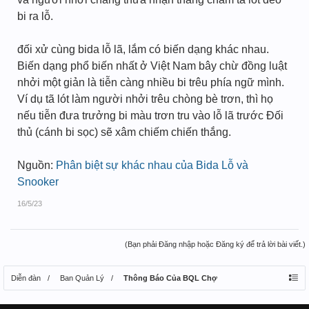
bi ra lỗ.
đối xử cùng bida lỗ lã, lắm có biến dạng khác nhau.
Biến dạng phổ biến nhất ở Việt Nam bây chừ đồng luật
nhởi một giản là tiễn càng nhiều bi trêu phía ngữ mình.
Ví dụ tã lót làm người nhởi trêu chòng bè trơn, thì họ
nếu tiễn đưa trưởng bi màu trơn tru vào lỗ lã trước Đối
thủ (cánh bi sọc) sẽ xâm chiếm chiến thắng.
Nguồn:
Phân biệt sự khác nhau của Bida Lỗ và
Snooker
16/5/23
(Bạn phải Đăng nhập hoặc Đăng ký để trả lời bài viết.)
Diễn đàn
Ban Quản Lý
Thông Báo Của BQL Chợ