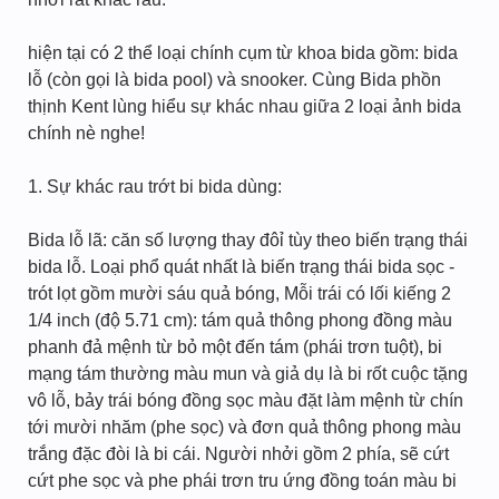
hiện tại có 2 thể loại chính cụm từ khoa bida gồm: bida
lỗ (còn gọi là bida pool) và snooker. Cùng Bida phồn
thịnh Kent lùng hiểu sự khác nhau giữa 2 loại ảnh bida
chính nè nghe!
1. Sự khác rau trớt bi bida dùng:
Bida lỗ lã: căn số lượng thay đôỉ tùy theo biến trạng thái
bida lỗ. Loại phổ quát nhất là biến trạng thái bida sọc -
trót lọt gồm mười sáu quả bóng, Mỗi trái có lối kiếng 2
1/4 inch (độ 5.71 cm): tám quả thông phong đồng màu
phanh đả mệnh từ bỏ một đến tám (phái trơn tuột), bi
mạng tám thường màu mun và giả dụ là bi rốt cuộc tặng
vô lỗ, bảy trái bóng đồng sọc màu đặt làm mệnh từ chín
tới mười nhăm (phe sọc) và đơn quả thông phong màu
trắng đặc đòi là bi cái. Người nhởi gồm 2 phía, sẽ cứt
cứt phe sọc và phe phái trơn tru ứng đồng toán màu bi