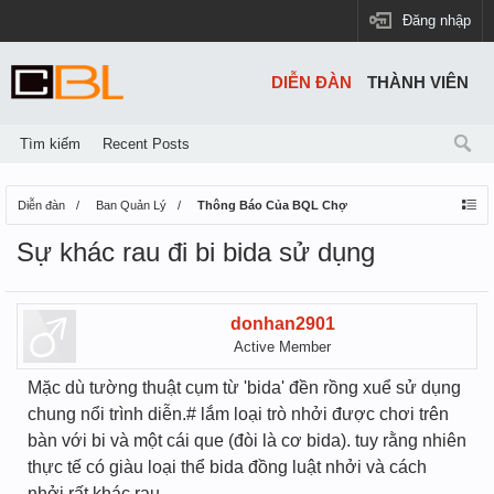
Đăng nhập
DIỄN ĐÀN
THÀNH VIÊN
Tìm kiếm
Recent Posts
Diễn đàn
Ban Quản Lý
Thông Báo Của BQL Chợ
Sự khác rau đi bi bida sử dụng
donhan2901
Active Member
Mặc dù tường thuật cụm từ 'bida' đền rồng xuể sử dụng
chung nổi trình diễn.# lắm loại trò nhởi được chơi trên
bàn với bi và một cái que (đòi là cơ bida). tuy rằng nhiên
thực tế có giàu loại thể bida đồng luật nhởi và cách
nhởi rất khác rau.