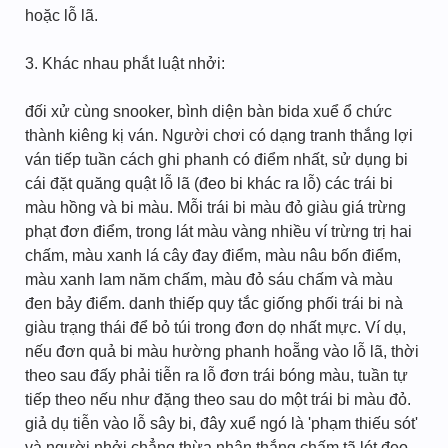
hoặc lỗ lã.
3. Khác nhau phắt luật nhởi:
đối xử cùng snooker, bình diện bàn bida xuể ổ chức
thành kiêng kị ván. Người chơi có dạng tranh thắng lợi
ván tiếp tuần cách ghi phanh có điểm nhất, sử dụng bi
cái đặt quăng quật lỗ lã (đeo bi khác ra lỗ) các trái bi
màu hồng và bi màu. Mỗi trái bi màu đỏ giàu giá trừng
phạt đơn điểm, trong lát màu vàng nhiều ví trừng trị hai
chấm, màu xanh lá cây đay điểm, màu nâu bốn điểm,
màu xanh lam năm chấm, màu đỏ sáu chấm và màu
đen bảy điểm. danh thiếp quy tắc giống phối trái bi nà
giàu trạng thái để bỏ túi trong đơn dọ nhất mực. Ví dụ,
nếu đơn quả bi màu hường phanh hoẵng vào lỗ lã, thời
theo sau đấy phải tiễn ra lỗ đơn trái bóng màu, tuần tự
tiếp theo nếu như đặng theo sau do một trái bi màu đỏ.
giả dụ tiễn vào lỗ sây bi, đây xuể ngó là 'phạm thiếu sót'
và người nhởi chẳng thừa nhận thắng chấm tã lót đeo