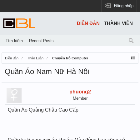
Đăng nhập
DIỄN ĐÀN
THÀNH VIÊN
Tìm kiếm
Recent Posts
Diễn đàn
Thảo Luận
Chuyện trò Computer
Quần Áo Nam Nữ Hà Nội
phuong2
Member
Quần Áo Quảng Châu Cao Cấp
Quần kaki nam mix áo khoác: Mùa đông bạn cũng có