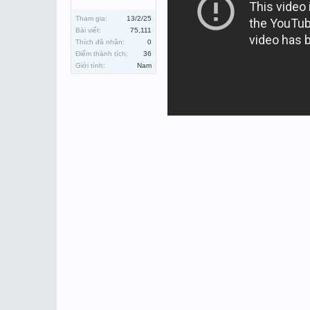
Tham gia:
13/2/25
Bài viết:
75,111
Thích đã nhận:
0
Điểm thành tích:
36
Giới tính:
Nam