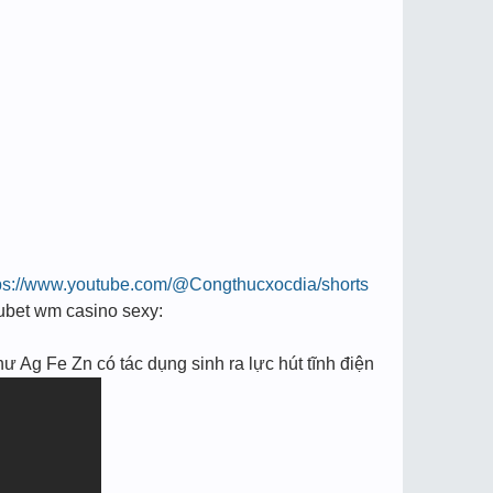
ps://www.youtube.com/@Congthucxocdia/shorts
e kubet wm casino sexy:
hư Ag Fe Zn có tác dụng sinh ra lực hút tĩnh điện