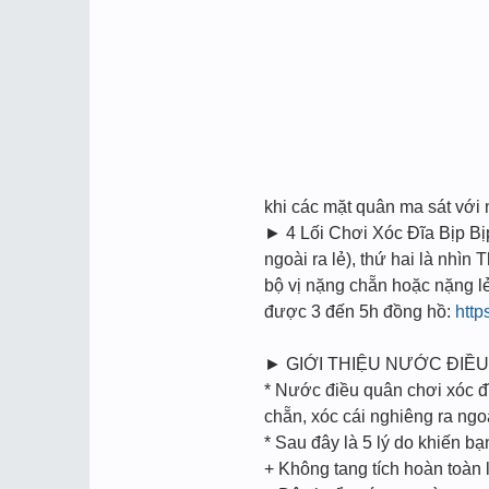
khi các mặt quân ma sát vớ
► 4 Lối Chơi Xóc Đĩa Bịp Bi
ngoài ra lẻ), thứ hai là nhìn
bộ vị nặng chẵn hoặc nặng l
được 3 đến 5h đồng hồ:
http
► GIỚI THIỆU NƯỚC ĐIỀU
* Nước điều quân chơi xóc đĩ
chẵn, xóc cái nghiêng ra ngoà
* Sau đây là 5 lý do khiến b
+ Không tang tích hoàn toàn l