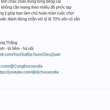
ính chắc chắn trong từng tiếng cái
n, không cần mang theo nhiều đồ phức tạp
úng ý giúp bạn làm chủ hoàn toàn cuộc chơi
 việc đánh đứng chẵn với tỷ lệ 70% vốn có sẵn
ang Thắng
nh - từ liêm - hà nội
book.com/XocDiaBip.NuocDieuQuan
be.com/@Congthucxocdia
ttps://youtube.com/@dichvuxocdia