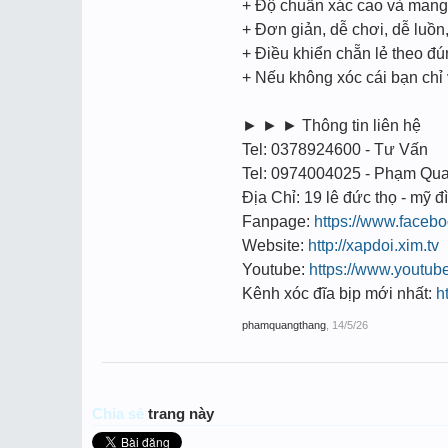
+ Độ chuẩn xác cao và mang t
+ Đơn giản, dễ chơi, dễ luồ
+ Điều khiển chẵn lẻ theo đ
+ Nếu không xóc cái bạn chỉ
► ► ► Thông tin liên hệ
Tel: 0378924600 - Tư Vấn
Tel: 0974004025 - Phạm Qu
Địa Chỉ: 19 lê đức thọ - mỹ đì
Fanpage:
https://www.face
Website:
http://xapdoi.xim.tv
Youtube:
https://www.youtu
Kênh xóc đĩa bịp mới nhất:
h
phamquangthang
,
14/5/26
Chia sẻ
trang này