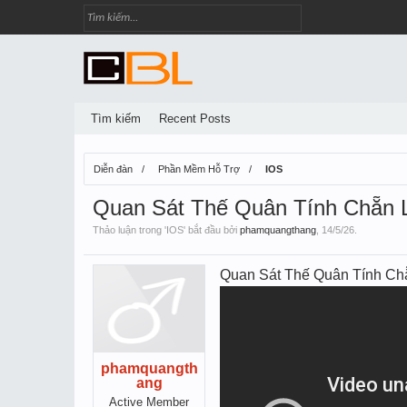
Tìm kiếm
Recent Posts
Diễn đàn
Phần Mềm Hỗ Trợ
IOS
Quan Sát Thế Quân Tính Chẵn Le
Thảo luận trong '
IOS
' bắt đầu bởi
phamquangthang
,
14/5/26
.
Quan Sát Thế Quân Tính Chă
phamquangth
ang
Active Member