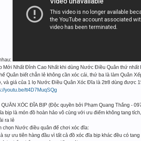
i nhau:
̣p Mới Nhất Đỉnh Cao Nhất khi dùng Nước Điều Quân thứ nhất l
 Thế Quân biết chẵn lẻ không cần xóc cái, thứ ba là làm Quân Xế
ẻ, và giá của 1 lọ Nước Điều Quân Xóc Đĩa là 2tr8 dùng được 1
s://youtu.be/tt4D7MuqSQg
 QUÂN XÓC ĐĨA BỊP (Độc quyền bởi Phạm Quang Thắng - 09
a bịp là món đồ hoàn hảo vô cùng với ưu điểm không tang tích, 
i ra lẻ
ạn chọn Nước điều quân để chơi xóc đĩa:
à sự ưu tiên hàng đầu vì tất cả đồ xóc đĩa bịp khác đều có tang