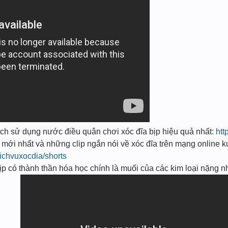
sử dụng nước điều quân chơi xóc đĩa bịp hiệu quả nhất:
htt
mới nhất và những clip ngắn nói về xóc đĩa trên mạng onlin
ichvuxocdia/shorts
 có thành thần hóa học chính là muối của các kim loại nặng n