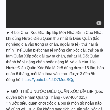
► 4 Lối Chơi Xóc Đĩa Bịp Bịp Mới Nhất Đỉnh Cao Nhất
khi dùng Nước Điều Quân thứ nhất là Điều Quân (lắc
nghiêng đĩa vào trong ra chẵn, ngoài ra lẻ), thứ hai là
nhìn Thế Quân biết chẵn lẻ không cần xóc cái, thứ ba là
làm Quân Xếp xóc dài tay ra chẵn, thứ tư là Đốt Quân
thành bộ vị nặng chẵn hoặc nặng lẻ, và giá của 1 lọ
Nước Điều Quân Xóc Đĩa là 2tr8 dùng được 15 lần, bảo
quản 6 tháng, mỗi lần thoa vào chơi được 3 đến 5h
đồng hồ:
https://youtu.be/tt4D7MuqSQg
► GIỚI THIỆU NƯỚC ĐIỀU QUÂN XÓC ĐĨA BỊP (Độc
quyền bởi Phạm Quang Thắng - 0974004025)
* Nước điều quân chơi xóc đĩa bịp là món đồ hoàn hảo
vô cùng với ưu điểm không tang tích, chuẩn xác, xóc cái