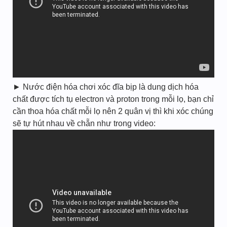
► Nước điện hóa chơi xóc đĩa bịp là dung dịch hóa
chất được tích tụ electron và proton trong mỗi lọ, bạn chỉ
cần thoa hóa chất mỗi lọ nên 2 quân vị thì khi xóc chúng
sẽ tự hút nhau về chẵn như trong video: