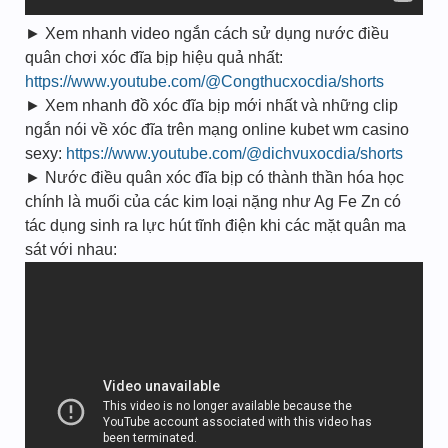
► Xem nhanh video ngắn cách sử dụng nước điều
quân chơi xóc đĩa bịp hiệu quả nhất:
https://www.youtube.com/@Congthucxocdia/shorts
► Xem nhanh đồ xóc đĩa bịp mới nhất và những clip
ngắn nói về xóc đĩa trên mạng online kubet wm casino
sexy:
https://www.youtube.com/@dichvuxocdia/shorts
► Nước điều quân xóc đĩa bịp có thành thần hóa học
chính là muối của các kim loại nặng như Ag Fe Zn có
tác dụng sinh ra lực hút tĩnh điện khi các mặt quân ma
sát với nhau: