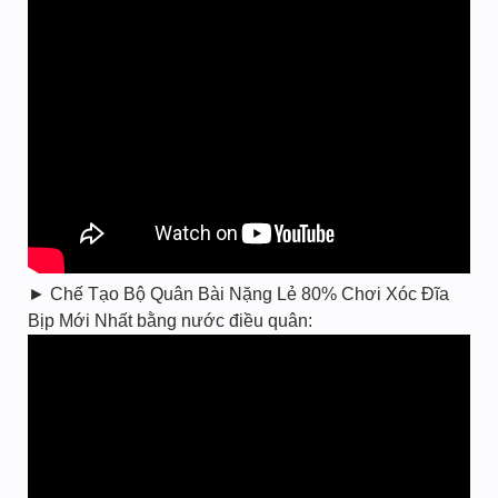
► Chế Tạo Bộ Quân Bài Nặng Lẻ 80% Chơi Xóc Đĩa
Bịp Mới Nhất bằng nước điều quân: