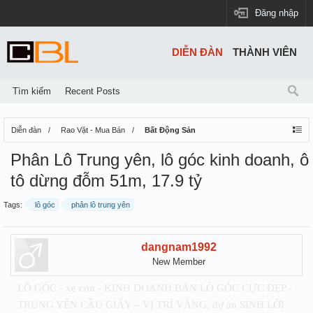
Đăng nhập
DIỄN ĐÀN
THÀNH VIÊN
Tìm kiếm
Recent Posts
Diễn đàn
Rao Vặt - Mua Bán
Bất Động Sản
Phân Lô Trung yên, lô góc kinh doanh, ô
tô dừng đỗm 51m, 17.9 tỷ
Tags:
lô góc
phân lô trung yên
dangnam1992
New Member
LÔ GÓC - xe con - KINH DOANH BÁN LÔ GÓC CỰC ĐẸP -
TRUNG YÊN CẦU GIẤY – VỊ TRÍ VÀNG, dự án SINH LỜI .