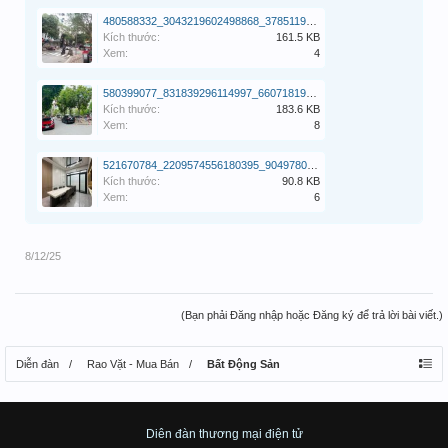
480588332_3043219602498868_3785119872218554439_n.jpg
Kích thước:
161.5 KB
Xem:
4
580399077_831839296114997_6607181912072980104_n.jpg
Kích thước:
183.6 KB
Xem:
8
521670784_2209574556180395_9049780223338191644_n.jpg
Kích thước:
90.8 KB
Xem:
6
8/12/25
(Bạn phải Đăng nhập hoặc Đăng ký để trả lời bài viết.)
Diễn đàn
Rao Vặt - Mua Bán
Bất Động Sản
Diên đàn thương mại điện tử