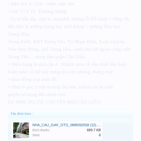
- diện tích S; 51m - trước mặt: 4m
- Giá: 17.9 Tỷ. Thương lượng.
- Vị trí đắc địa, ngõ to như phố, đường Ô TÔ tránh + dừng đỗ,
đối diện là trường trung học phổ thông + trường Tiểu học
Trung Hòa.
Trung Kính, KĐT Trung Yên, Vũ Phạm Hàm, Xuân Quỳnh,
Trần Duy Hưng, phố Trung Hòa, cạnh khu dã ngoại công viên
Trung Yên ... trung tâm quận Cầu Giấy.
+ Hiện trạng là nhà cấp 4 , Khách mua về cho thuê tiếp hoặc
hoàn toàn có thể xây dựng tòa văn phòng, thang máy
+ hoạt động mọi món đồ.
+ Nhà lô góc 2 mặt thoáng lâu hơn, khách coi là chốt.
quyền sử dụng đất chính chủ
Lh: 0888.392.558. CHUYÊN BĐS CẦU GIẤY.
File đính kèm :
NHA_CAU_GIAY_OTO_0888392558 (22).jpg
Kích thước:
689.7 KB
Xem:
6