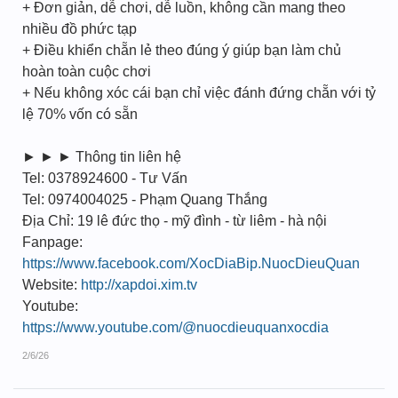
+ Đơn giản, dễ chơi, dễ luồn, không cần mang theo
nhiều đồ phức tạp
+ Điều khiển chẵn lẻ theo đúng ý giúp bạn làm chủ
hoàn toàn cuộc chơi
+ Nếu không xóc cái bạn chỉ việc đánh đứng chẵn với tỷ
lệ 70% vốn có sẵn
► ► ► Thông tin liên hệ
Tel: 0378924600 - Tư Vấn
Tel: 0974004025 - Phạm Quang Thắng
Địa Chỉ: 19 lê đức thọ - mỹ đình - từ liêm - hà nội
Fanpage:
https://www.facebook.com/XocDiaBip.NuocDieuQuan
Website:
http://xapdoi.xim.tv
Youtube:
https://www.youtube.com/@nuocdieuquanxocdia
2/6/26