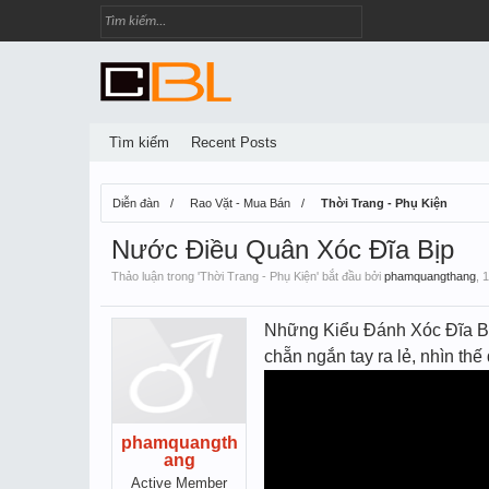
Tìm kiếm
Recent Posts
Diễn đàn
Rao Vặt - Mua Bán
Thời Trang - Phụ Kiện
Nước Điều Quân Xóc Đĩa Bịp
Thảo luận trong '
Thời Trang - Phụ Kiện
' bắt đầu bởi
phamquangthang
,
1
Những Kiểu Đánh Xóc Đĩa Bị
chẵn ngắn tay ra lẻ, nhìn thê
phamquangth
ang
Active Member