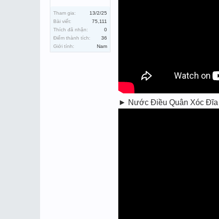
Tham gia:
13/2/25
Bài viết:
75,111
Thích đã nhận:
0
Điểm thành tích:
36
Giới tính:
Nam
► Nước Điều Quân Xóc Đĩa Bị