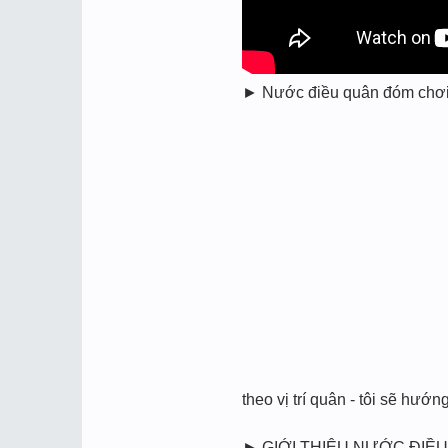
► Nước điều quân đóm chơi xó
theo vị trí quân - tôi sẽ hướ
► GIỚI THIỆU NƯỚC ĐIỀU