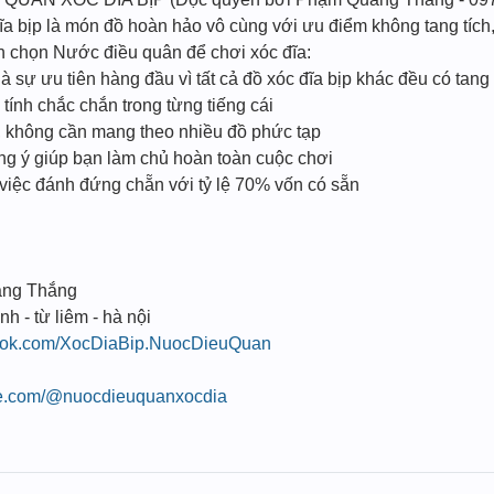
ĩa bịp là món đồ hoàn hảo vô cùng với ưu điểm không tang tích
ạn chọn Nước điều quân để chơi xóc đĩa:
à sự ưu tiên hàng đầu vì tất cả đồ xóc đĩa bịp khác đều có tang
ính chắc chắn trong từng tiếng cái
n, không cần mang theo nhiều đồ phức tạp
úng ý giúp bạn làm chủ hoàn toàn cuộc chơi
 việc đánh đứng chẵn với tỷ lệ 70% vốn có sẵn
ang Thắng
nh - từ liêm - hà nội
book.com/XocDiaBip.NuocDieuQuan
be.com/@nuocdieuquanxocdia