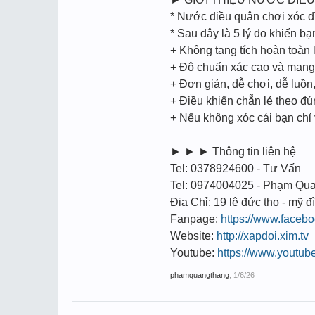
* Nước điều quân chơi xóc đ
* Sau đây là 5 lý do khiến b
+ Không tang tích hoàn toàn l
+ Độ chuẩn xác cao và mang t
+ Đơn giản, dễ chơi, dễ luồ
+ Điều khiển chẵn lẻ theo đ
+ Nếu không xóc cái bạn chỉ
► ► ► Thông tin liên hệ
Tel: 0378924600 - Tư Vấn
Tel: 0974004025 - Phạm Qu
Địa Chỉ: 19 lê đức thọ - mỹ đì
Fanpage:
https://www.face
Website:
http://xapdoi.xim.tv
Youtube:
https://www.youtu
phamquangthang
,
1/6/26