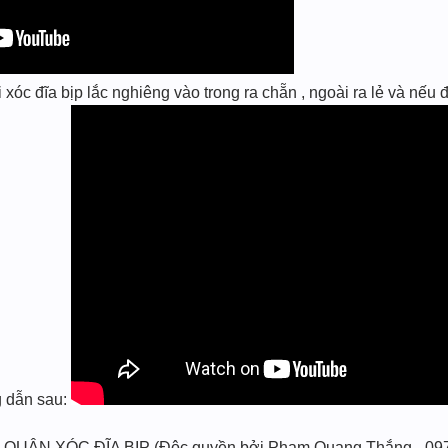
c đĩa bịp lắc nghiêng vào trong ra chẵn , ngoài ra lẻ và nếu đ
ng dẫn sau:
 QUÂN XÓC ĐĨA BỊP (Độc quyền bởi Phạm Quang Thắng - 09